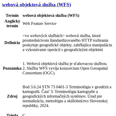
webová objektová služba (WFS)
Termín
webová objektová služba (WFS)
Anglický
Web Feature Service
termín
<vo webových službách> webová služba, ktorá
prostredníctvom štandardizovaného HTTP rozhrania
Definícia
poskytuje geografické objekty, zahŕňajúca manipuláciu
a vykonávanie operácií s geografickými objektmi
1. Webová objektová služba je sťahovacou službou.
Poznámka
2. Službu WFS vyvíja konzorcium Open Geospatial
Consortium (OGC).
Bod 3.6.24 STN 73 0401-3 Terminológia v geodézii a
kartografii. Časť 3: Terminológia kartografie a
Zdroj
geografických informačných systémov. Úrad pre
normalizáciu, metrológiu a skúšobníctvo Slovenskej
republiky, 2024.
Trieda
C