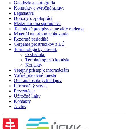
Geodézia a kartografia
Kontrakty a výročné správy
Legislatíva
Dohody o spolupráci
Medzinárodná spolupráca
Technické predpisy a iné akty riadenia
Materiál na pripomienkovanie
Rezortné periodiká
Čerpanie prostriedkov z EÚ
Terminologický slovník
O slovníku
Terminologická komisia
Kontakty
Verejný prístup k informáciám
Voľné pracovné miesta
Ochrana osobných údajov
Informačný servis
Prezentácie
Užitočné linky
Kontakty
Archív