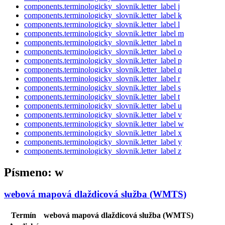
components.terminologicky_slovnik.letter_label
j
components.terminologicky_slovnik.letter_label
k
components.terminologicky_slovnik.letter_label
l
components.terminologicky_slovnik.letter_label
m
components.terminologicky_slovnik.letter_label
n
components.terminologicky_slovnik.letter_label
o
components.terminologicky_slovnik.letter_label
p
components.terminologicky_slovnik.letter_label
q
components.terminologicky_slovnik.letter_label
r
components.terminologicky_slovnik.letter_label
s
components.terminologicky_slovnik.letter_label
t
components.terminologicky_slovnik.letter_label
u
components.terminologicky_slovnik.letter_label
v
components.terminologicky_slovnik.letter_label
w
components.terminologicky_slovnik.letter_label
x
components.terminologicky_slovnik.letter_label
y
components.terminologicky_slovnik.letter_label
z
Písmeno:
w
webová mapová dlaždicová služba (WMTS)
Termín
webová mapová dlaždicová služba (WMTS)