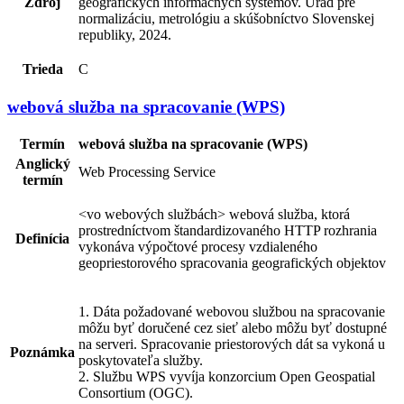
Zdroj
geografických informačných systémov. Úrad pre
normalizáciu, metrológiu a skúšobníctvo Slovenskej
republiky, 2024.
Trieda
C
webová služba na spracovanie (WPS)
Termín
webová služba na spracovanie (WPS)
Anglický
Web Processing Service
termín
<vo webových službách> webová služba, ktorá
prostredníctvom štandardizovaného HTTP rozhrania
Definícia
vykonáva výpočtové procesy vzdialeného
geopriestorového spracovania geografických objektov
1. Dáta požadované webovou službou na spracovanie
môžu byť doručené cez sieť alebo môžu byť dostupné
na serveri. Spracovanie priestorových dát sa vykoná u
Poznámka
poskytovateľa služby.
2. Službu WPS vyvíja konzorcium Open Geospatial
Consortium (OGC).