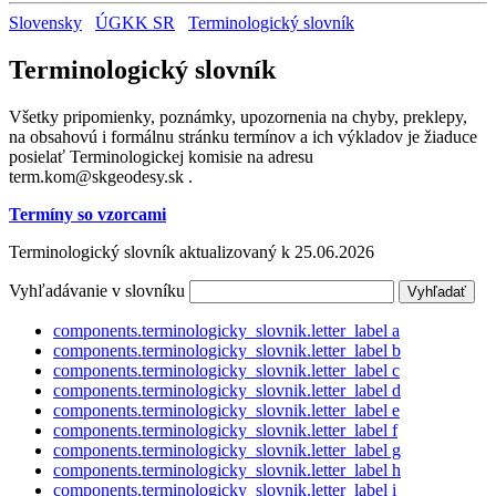
Slovensky
ÚGKK SR
Terminologický slovník
Terminologický slovník
Všetky pripomienky, poznámky, upozornenia na chyby, preklepy,
na obsahovú i formálnu stránku termínov a ich výkladov je žiaduce
posielať Terminologickej komisie na adresu
term.kom@skgeodesy.sk .
Termíny so vzorcami
Terminologický slovník aktualizovaný k 25.06.2026
Vyhľadávanie v slovníku
components.terminologicky_slovnik.letter_label
a
components.terminologicky_slovnik.letter_label
b
components.terminologicky_slovnik.letter_label
c
components.terminologicky_slovnik.letter_label
d
components.terminologicky_slovnik.letter_label
e
components.terminologicky_slovnik.letter_label
f
components.terminologicky_slovnik.letter_label
g
components.terminologicky_slovnik.letter_label
h
components.terminologicky_slovnik.letter_label
i