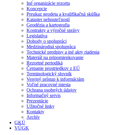
Iné organizácie rezortu
Koncepcie
Preukaz geodeta a kvalifikačná skúška
Kataster nehnuteľností
Geodézia a kartografia
Kontrakty a výročné správy
Legislatíva
Dohody o spolupráci
Medzinárodná spolupráca
Technické predpisy a iné akty riadenia
Materiál na pripomienkovanie
Rezortné periodiká
Čerpanie prostriedkov z EÚ
Terminologický slovník
Verejný prístup k informáciám
Voľné pracovné miesta
Ochrana osobných údajov
Informačný servis
Prezentácie
Užitočné linky
Kontakty
Archív
GKÚ
VÚGK