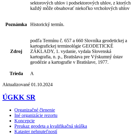
sektorových uhlov i podsektorových uhlov, z ktorých
každý môže obsahovať niekoľko vrcholových uhlov
Poznámka
Historický termín.
podľa Termínu č. 657 a 660 Slovníka geodetickej a
kartografickej terminológie GEODETICKÉ
Zdroj
ZÁKLADY, 1. vydanie, vydala Slovenská
kartografia, n. p., Bratislava pre Výskumný ústav
geodézie a kartografie v Bratislave, 1977.
Trieda
A
Aktualizované 01.10.2024
ÚGKK SR
Organizačné členenie
Iné organizácie rezortu
Koncepcie
Preukaz geodeta a kvalifikačná skúška
Kataster nehnuteľností