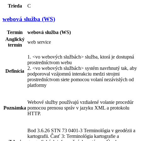
Trieda
C
webová služba (WS)
Termín
webová služba (WS)
Anglický
web service
termín
1. <vo webových službách> služba, ktorá je dostupná
prostredníctvom webu
2. <vo webových službách> systém navrhnutý tak, aby
Definícia
podporoval vzájomnú interakciu medzi strojmi
prostredníctvom siete pomocou volaní nezávislých od
platformy
Webové služby používajú vzdialené volanie procedúr
Poznámka
pomocou prenosu správ v jazyku XML a protokolu
HTTP.
Bod 3.6.26 STN 73 0401-3 Terminológia v geodézii a
kartografii. Časť 3: Terminológia kartografie a