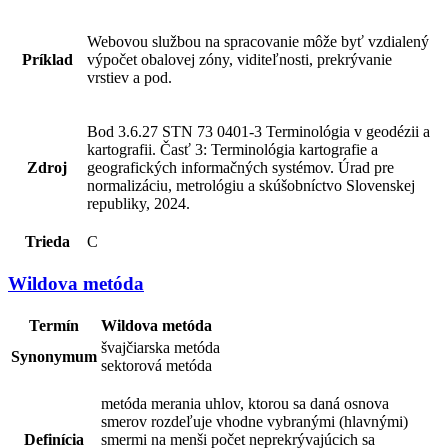
Webovou službou na spracovanie môže byť vzdialený
Príklad
výpočet obalovej zóny, viditeľnosti, prekrývanie
vrstiev a pod.
Bod 3.6.27 STN 73 0401-3 Terminológia v geodézii a
kartografii. Časť 3: Terminológia kartografie a
Zdroj
geografických informačných systémov. Úrad pre
normalizáciu, metrológiu a skúšobníctvo Slovenskej
republiky, 2024.
Trieda
C
Wildova metóda
Termín
Wildova metóda
švajčiarska metóda
Synonymum
sektorová metóda
metóda merania uhlov, ktorou sa daná osnova
smerov rozdeľuje vhodne vybranými (hlavnými)
Definícia
smermi na menši počet neprekrývajúcich sa