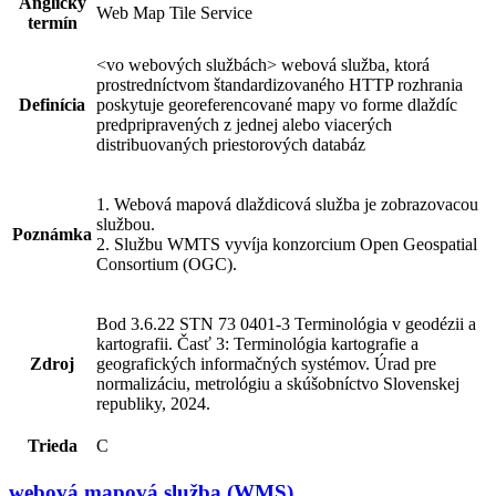
Anglický
Web Map Tile Service
termín
<vo webových službách> webová služba, ktorá
prostredníctvom štandardizovaného HTTP rozhrania
Definícia
poskytuje georeferencované mapy vo forme dlaždíc
predpripravených z jednej alebo viacerých
distribuovaných priestorových databáz
1. Webová mapová dlaždicová služba je zobrazovacou
službou.
Poznámka
2. Službu WMTS vyvíja konzorcium Open Geospatial
Consortium (OGC).
Bod 3.6.22 STN 73 0401-3 Terminológia v geodézii a
kartografii. Časť 3: Terminológia kartografie a
Zdroj
geografických informačných systémov. Úrad pre
normalizáciu, metrológiu a skúšobníctvo Slovenskej
republiky, 2024.
Trieda
C
webová mapová služba (WMS)