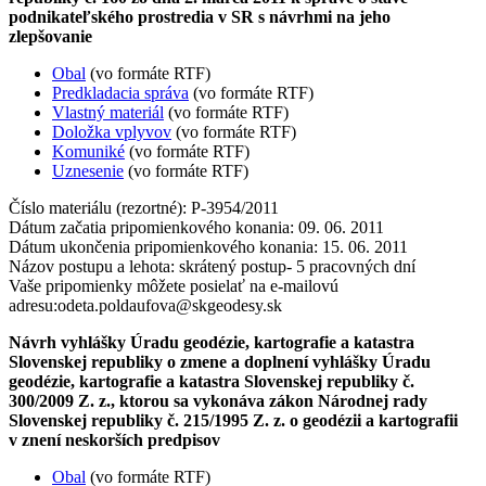
podnikateľského prostredia v SR s návrhmi na jeho
zlepšovanie
Obal
(vo formáte RTF)
Predkladacia správa
(vo formáte RTF)
Vlastný materiál
(vo formáte RTF)
Doložka vplyvov
(vo formáte RTF)
Komuniké
(vo formáte RTF)
Uznesenie
(vo formáte RTF)
Číslo materiálu (rezortné): P-3954/2011
Dátum začatia pripomienkového konania: 09. 06. 2011
Dátum ukončenia pripomienkového konania: 15. 06. 2011
Názov postupu a lehota: skrátený postup- 5 pracovných dní
Vaše pripomienky môžete posielať na e-mailovú
adresu:
odeta.poldaufova@skgeodesy.sk
Návrh vyhlášky Úradu geodézie, kartografie a katastra
Slovenskej republiky o zmene a doplnení vyhlášky Úradu
geodézie, kartografie a katastra Slovenskej republiky č.
300/2009 Z. z., ktorou sa vykonáva zákon Národnej rady
Slovenskej republiky č. 215/1995 Z. z. o geodézii a kartografii
v znení neskorších predpisov
Obal
(vo formáte RTF)