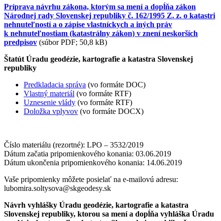
Príprava návrhu zákona, ktorým sa mení a dopĺňa zákon
Národnej rady Slovenskej republiky č. 162/1995 Z. z. o katastri
nehnuteľností a o zápise vlastníckych a iných práv
k nehnuteľnostiam (katastrálny zákon) v znení neskorších
predpisov
(súbor PDF; 50,8 kB)
Štatút Úradu geodézie, kartografie a katastra Slovenskej
republiky
Predkladacia správa
(vo formáte DOC)
Vlastný materiál
(vo formáte RTF)
Uznesenie vlády
(vo formáte RTF)
Doložka vplyvov
(vo formáte DOCX)
Číslo materiálu (rezortné): LPO – 3532/2019
Dátum začatia pripomienkového konania: 03.06.2019
Dátum ukončenia pripomienkového konania: 14.06.2019
Vaše pripomienky môžete posielať na e-mailovú adresu:
lubomira.soltysova@skgeodesy.sk
Návrh vyhlášky Úradu geodézie, kartografie a katastra
Slovenskej republiky, ktorou sa mení a dopĺňa vyhláška Úradu