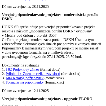
Dátum zverejnenia: 28.11.2025
Verejné pripomienkovanie projektov - modernizácia portálu
DSKN
ÚGKK SR sprístupňuje pre verejné pripomienkovanie projekt
rozvoja s názvom „modernizácia portálu DSKN“ evidovaný
v MetaIS pod číslom : projekt_3557.
Cieľom projektu je modernizácia portálu DSKN Úradu a tým
zabezpečenie elektronickych sluzieb pre potreby zivotnych situacii.
Pripomienky k manažérskym výstupom projektu je možné zaslať
v dole uvedenom formulári na e-mailovú adresu:
peter.longa@skgeodesy.sk do 27.11.2025, 23.59 hod.
Dokumenty na stiahnutie
1.
I-02 Projektový zámer
(formát docx)
2.
Príloha 1 : Zoznam rizík a závislostí
(formát xlsx)
3.
I-04 Katalóg požiadaviek
(formát xlsx)
4.
Formulár na pripomienky
(formát xlsx)
Dátum zverejnenia: 12.11.2025
Verejné pripomienkovanie projektov - upgrade ELODO