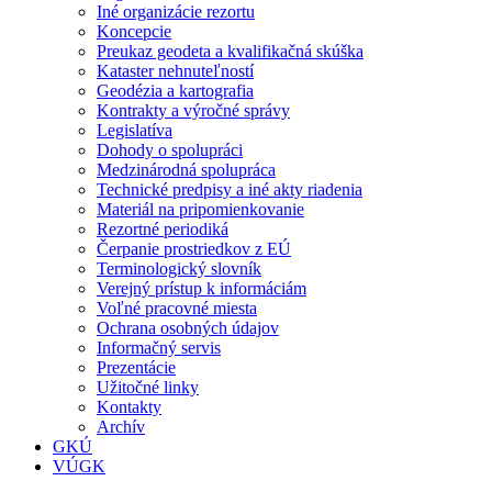
Iné organizácie rezortu
Koncepcie
Preukaz geodeta a kvalifikačná skúška
Kataster nehnuteľností
Geodézia a kartografia
Kontrakty a výročné správy
Legislatíva
Dohody o spolupráci
Medzinárodná spolupráca
Technické predpisy a iné akty riadenia
Materiál na pripomienkovanie
Rezortné periodiká
Čerpanie prostriedkov z EÚ
Terminologický slovník
Verejný prístup k informáciám
Voľné pracovné miesta
Ochrana osobných údajov
Informačný servis
Prezentácie
Užitočné linky
Kontakty
Archív
GKÚ
VÚGK