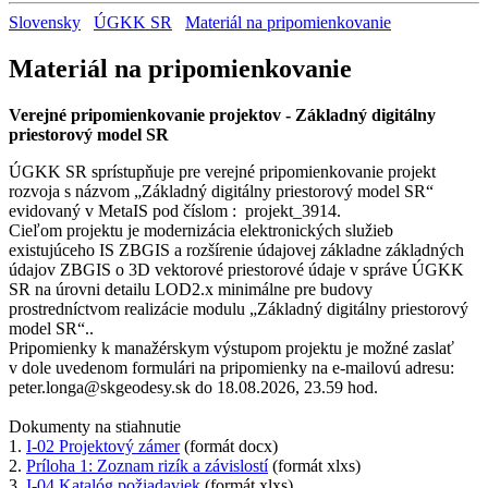
Slovensky
ÚGKK SR
Materiál na pripomienkovanie
Materiál na pripomienkovanie
Verejné pripomienkovanie projektov - Základný digitálny
priestorový model SR
ÚGKK SR sprístupňuje pre verejné pripomienkovanie projekt
rozvoja s názvom „Základný digitálny priestorový model SR“
evidovaný v MetaIS pod číslom : projekt_3914.
Cieľom projektu je modernizácia elektronických služieb
existujúceho IS ZBGIS a rozšírenie údajovej základne základných
údajov ZBGIS o 3D vektorové priestorové údaje v správe ÚGKK
SR na úrovni detailu LOD2.x minimálne pre budovy
prostredníctvom realizácie modulu „Základný digitálny priestorový
model SR“..
Pripomienky k manažérskym výstupom projektu je možné zaslať
v dole uvedenom formulári na pripomienky na e-mailovú adresu:
peter.longa@skgeodesy.sk do 18.08.2026, 23.59 hod.
Dokumenty na stiahnutie
1.
I-02 Projektový zámer
(formát docx)
2.
Príloha 1: Zoznam rizík a závislostí
(formát xlxs)
3.
I-04 Katalóg požiadaviek
(formát xlxs)