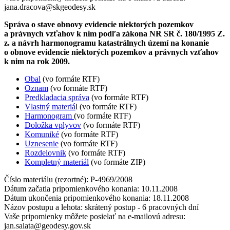
jana.dracova@skgeodesy.sk
Správa o stave obnovy evidencie niektorých pozemkov
a právnych vzťahov k nim podľa zákona NR SR č. 180/1995 Z.
z. a návrh harmonogramu katastrálnych území na konanie
o obnove evidencie niektorých pozemkov a právnych vzťahov
k nim na rok 2009.
Obal
(vo formáte RTF)
Oznam
(vo formáte RTF)
Predkladacia správa
(vo formáte RTF)
Vlastný materiá
l (vo formáte RTF)
Harmonogram
(vo formáte RTF)
Doložka vplyvov
(vo formáte RTF)
Komuniké
(vo formáte RTF)
Uznesenie
(vo formáte RTF)
Rozdelovnik
(vo formáte RTF)
Kompletný materiál
(vo formáte ZIP)
Číslo materiálu (rezortné): P-4969/2008
Dátum začatia pripomienkového konania: 10.11.2008
Dátum ukončenia pripomienkového konania: 18.11.2008
Názov postupu a lehota: skrátený postup - 6 pracovných dní
Vaše pripomienky môžete posielať na e-mailovú adresu:
jan.salata@geodesy.gov.sk