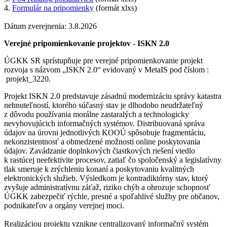
4.
Formulár na pripomienky
(formát xlxs)
Dátum zverejnenia: 3.8.2026
Verejné pripomienkovanie projektov - ISKN 2.0
ÚGKK SR sprístupňuje pre verejné pripomienkovanie projekt
rozvoja s názvom „ISKN 2.0“ evidovaný v MetaIS pod číslom :
projekt_3220.
Projekt ISKN 2.0 predstavuje zásadnú modernizáciu správy katastra
nehnuteľností, ktorého súčasný stav je dlhodobo neudržateľný
z dôvodu používania morálne zastaralých a technologicky
nevyhovujúcich informačných systémov. Distribuovaná správa
údajov na úrovni jednotlivých KOOÚ spôsobuje fragmentáciu,
nekonzistentnosť a obmedzené možnosti online poskytovania
údajov. Zavádzanie doplnkových čiastkových riešení viedlo
k rastúcej neefektivite procesov, zatiaľ čo spoločenský a legislatívny
tlak smeruje k zrýchleniu konaní a poskytovaniu kvalitných
elektronických služieb. Výsledkom je kontradiktórny stav, ktorý
zvyšuje administratívnu záťaž, riziko chýb a ohrozuje schopnosť
ÚGKK zabezpečiť rýchle, presné a spoľahlivé služby pre občanov,
podnikateľov a orgány verejnej moci.
Realizáciou projektu vznikne centralizovaný informačný systém