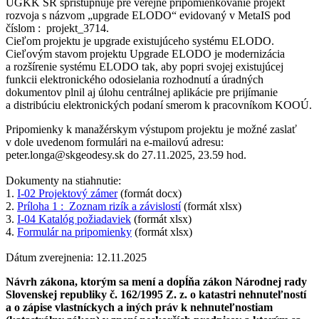
ÚGKK SR sprístupňuje pre verejné pripomienkovanie projekt
rozvoja s názvom „upgrade ELODO“ evidovaný v MetaIS pod
číslom : projekt_3714.
Cieľom projektu je upgrade existujúceho systému ELODO.
Cieľovým stavom projektu Upgrade ELODO je modernizácia
a rozšírenie systému ELODO tak, aby popri svojej existujúcej
funkcii elektronického odosielania rozhodnutí a úradných
dokumentov plnil aj úlohu centrálnej aplikácie pre prijímanie
a distribúciu elektronických podaní smerom k pracovníkom KOOÚ.
Pripomienky k manažérskym výstupom projektu je možné zaslať
v dole uvedenom formulári na e-mailovú adresu:
peter.longa@skgeodesy.sk do 27.11.2025, 23.59 hod.
Dokumenty na stiahnutie:
1.
I-02 Projektový zámer
(formát docx)
2.
Príloha 1 : Zoznam rizík a závislostí
(formát xlsx)
3.
I-04 Katalóg požiadaviek
(formát xlsx)
4.
Formulár na pripomienky
(formát xlsx)
Dátum zverejnenia: 12.11.2025
Návrh zákona, ktorým sa mení a dopĺňa zákon Národnej rady
Slovenskej republiky č. 162/1995 Z. z. o katastri nehnuteľností
a o zápise vlastníckych a iných práv k nehnuteľnostiam