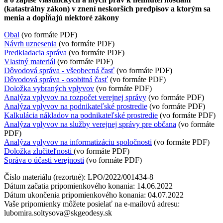
(katastrálny zákon) v znení neskorších predpisov a ktorým sa
menia a dopĺňajú niektoré zákony
Obal
(vo formáte PDF)
Návrh uznesenia
(vo formáte PDF)
Predkladacia správa
(vo formáte PDF)
Vlastný materiál
(vo formáte PDF)
Dôvodová správa - všeobecná časť
(vo formáte PDF)
Dôvodová správa - osobitná časť
(vo formáte PDF)
Doložka vybraných vplyvov
(vo formáte PDF)
Analýza vplyvov na rozpočet verejnej správy
(vo formáte PDF)
Analýza vplyvov na podnikateľské prostredie
(vo formáte PDF)
Kalkulácia nákladov na podnikateľské prostredie
(vo formáte PDF)
Analýza vplyvov na služby verejnej správy pre občana
(vo formáte
PDF)
Analýza vplyvov na informatizáciu spoločnosti
(vo formáte PDF)
Doložka zlučiteľnosti
(vo formáte PDF)
Správa o účasti verejnosti
(vo formáte PDF)
Číslo materiálu (rezortné): LPO/2022/001434-8
Dátum začatia pripomienkového konania: 14.06.2022
Dátum ukončenia pripomienkového konania: 04.07.2022
Vaše pripomienky môžete posielať na e-mailovú adresu:
lubomira.soltysova@skgeodesy.sk