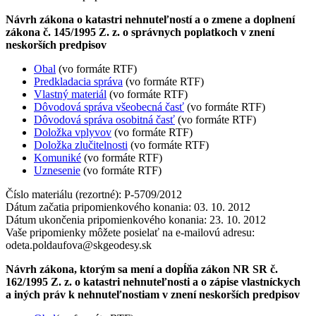
Návrh zákona o katastri nehnuteľností a o zmene a doplnení
zákona č. 145/1995 Z. z. o správnych poplatkoch v znení
neskorších predpisov
Obal
(vo formáte RTF)
Predkladacia správa
(vo formáte RTF)
Vlastný materiál
(vo formáte RTF)
Dôvodová správa všeobecná časť
(vo formáte RTF)
Dôvodová správa osobitná časť
(vo formáte RTF)
Doložka vplyvov
(vo formáte RTF)
Doložka zlučitelnosti
(vo formáte RTF)
Komuniké
(vo formáte RTF)
Uznesenie
(vo formáte RTF)
Číslo materiálu (rezortné): P-5709/2012
Dátum začatia pripomienkového konania: 03. 10. 2012
Dátum ukončenia pripomienkového konania: 23. 10. 2012
Vaše pripomienky môžete posielať na e-mailovú adresu:
odeta.poldaufova@skgeodesy.sk
Návrh zákona, ktorým sa mení a dopĺňa zákon NR SR č.
162/1995 Z. z. o katastri nehnuteľnosti a o zápise vlastníckych
a iných práv k nehnuteľnostiam v znení neskorších predpisov