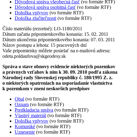
Dôvodová správa všeobecná časť
(vo formáte RTF)
Dôvodová správa osobitná časť
(vo formáte RTF)
Doložka vplyvov
(vo formáte RTF)
Doložka zlučiteľnosti
(vo formáte RTF)
Číslo materiálu (rezortné): LO-1180/2011
Dátum začatia pripomienkového konania: 15. 02. 2011
Dátum ukončenia pripomienkového konania: 07. 03. 2011
Názov postupu a lehota: 15 pracovných dní
Vaše pripomienky môžete posielať na e-mailovú adresu:
odeta.poldaufova@skgeodesy.sk
Správa o stave obnovy evidencie niektorých pozemkov
a právnych vzťahov k nim k 30. 09. 2010 podľa zákona
Národnej rady Slovenskej republiky č. 180/1995 Z. z.
o niektorých opatreniach na usporiadanie vlastníctva
k pozemkom v znení neskorších predpisov
Obal
(vo formáte RTF)
Oznam
(vo formáte RTF)
Predkladacia správa
(vo formáte RTF)
Vlastný materiál
(vo formáte RTF)
Doložka vplyvov
(vo formáte RTF)
Komuniké
(vo formáte RTF)
Uznesenie
(vo formáte RTF)