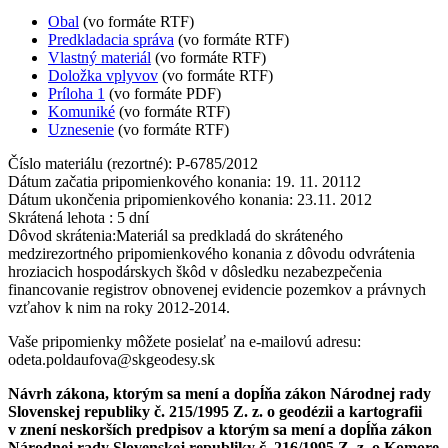
Obal
(vo formáte RTF)
Predkladacia správa
(vo formáte RTF)
Vlastný materiál
(vo formáte RTF)
Doložka vplyvov
(vo formáte RTF)
Príloha 1
(vo formáte PDF)
Komuniké
(vo formáte RTF)
Uznesenie
(vo formáte RTF)
Číslo materiálu (rezortné): P-6785/2012
Dátum začatia pripomienkového konania: 19. 11. 20112
Dátum ukončenia pripomienkového konania: 23.11. 2012
Skrátená lehota : 5 dní
Dôvod skrátenia:Materiál sa predkladá do skráteného
medzirezortného pripomienkového konania z dôvodu odvrátenia
hroziacich hospodárskych škôd v dôsledku nezabezpečenia
financovanie registrov obnovenej evidencie pozemkov a právnych
vzťahov k nim na roky 2012-2014.
Vaše pripomienky môžete posielať na e-mailovú adresu:
odeta.poldaufova@skgeodesy.sk
Návrh zákona, ktorým sa mení a dopĺňa zákon Národnej rady
Slovenskej republiky č. 215/1995 Z. z. o geodézii a kartografii
v znení neskorších predpisov a ktorým sa mení a dopĺňa zákon
Národnej rady Slovenskej republiky č. 216/1995 Z. z. o Komore