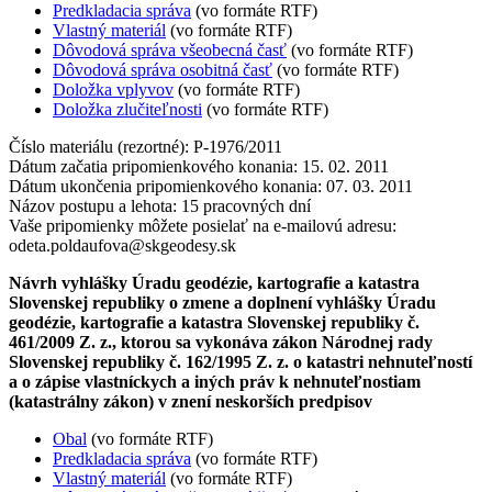
Predkladacia správa
(vo formáte RTF)
Vlastný materiál
(vo formáte RTF)
Dôvodová správa všeobecná časť
(vo formáte RTF)
Dôvodová správa osobitná časť
(vo formáte RTF)
Doložka vplyvov
(vo formáte RTF)
Doložka zlučiteľnosti
(vo formáte RTF)
Číslo materiálu (rezortné): P-1976/2011
Dátum začatia pripomienkového konania: 15. 02. 2011
Dátum ukončenia pripomienkového konania: 07. 03. 2011
Názov postupu a lehota: 15 pracovných dní
Vaše pripomienky môžete posielať na e-mailovú adresu:
odeta.poldaufova@skgeodesy.sk
Návrh vyhlášky Úradu geodézie, kartografie a katastra
Slovenskej republiky o zmene a doplnení vyhlášky Úradu
geodézie, kartografie a katastra Slovenskej republiky č.
461/2009 Z. z., ktorou sa vykonáva zákon Národnej rady
Slovenskej republiky č. 162/1995 Z. z. o katastri nehnuteľností
a o zápise vlastníckych a iných práv k nehnuteľnostiam
(katastrálny zákon) v znení neskorších predpisov
Obal
(vo formáte RTF)
Predkladacia správa
(vo formáte RTF)
Vlastný materiál
(vo formáte RTF)