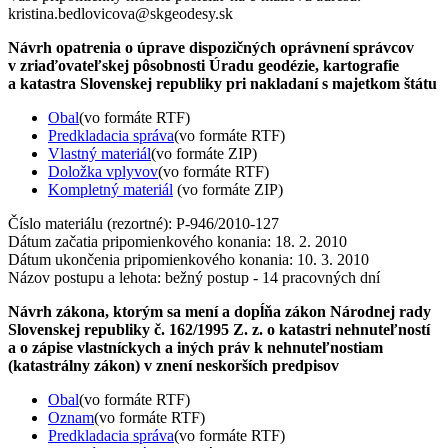
kristina.bedlovicova@skgeodesy.sk
Návrh opatrenia o úprave dispozičných oprávnení správcov
v zriaďovateľskej pôsobnosti Úradu geodézie, kartografie
a katastra Slovenskej republiky pri nakladaní s majetkom štátu
Obal
(vo formáte RTF)
Predkladacia správa
(vo formáte RTF)
Vlastný materiál
(vo formáte ZIP)
Doložka vplyvov
(vo formáte RTF)
Kompletný materiál
(vo formáte ZIP)
Číslo materiálu (rezortné): P-946/2010-127
Dátum začatia pripomienkového konania: 18. 2. 2010
Dátum ukončenia pripomienkového konania: 10. 3. 2010
Názov postupu a lehota: bežný postup - 14 pracovných dní
Návrh zákona, ktorým sa mení a dopĺňa zákon Národnej rady
Slovenskej republiky č. 162/1995 Z. z. o katastri nehnuteľností
a o zápise vlastníckych a iných práv k nehnuteľnostiam
(katastrálny zákon) v znení neskorších predpisov
Obal
(vo formáte RTF)
Oznam
(vo formáte RTF)
Predkladacia správa
(vo formáte RTF)