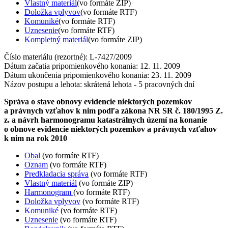
Vlastný materiál
(vo formáte ZIP)
Doložka vplyvov
(vo formáte RTF)
Komuniké
(vo formáte RTF)
Uznesenie
(vo formáte RTF)
Kompletný materiál
(vo formáte ZIP)
Číslo materiálu (rezortné): L-7427/2009
Dátum začatia pripomienkového konania: 12. 11. 2009
Dátum ukončenia pripomienkového konania: 23. 11. 2009
Názov postupu a lehota: skrátená lehota - 5 pracovných dní
Správa o stave obnovy evidencie niektorých pozemkov
a právnych vzťahov k nim podľa zákona NR SR č. 180/1995 Z.
z. a návrh harmonogramu katastrálnych území na konanie
o obnove evidencie niektorých pozemkov a právnych vzťahov
k nim na rok 2010
Obal
(vo formáte RTF)
Oznam
(vo formáte RTF)
Predkladacia správa
(vo formáte RTF)
Vlastný materiál
(vo formáte ZIP)
Harmonogram
(vo formáte RTF)
Doložka vplyvov
(vo formáte RTF)
Komuniké
(vo formáte RTF)
Uznesenie
(vo formáte RTF)