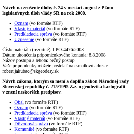
Návrh na zrušenie úlohy č. 24 v mesiaci august z Plánu
legislatívnych úloh vlády SR na rok 2008.
Oznam
(vo formáte RTF)
Vlastný materiál
(vo formáte RTF)
Predkladacia správa
(vo formáte RTF)
Uznesenie
(vo formáte RTF)
Číslo materiálu (rezortné): LPO-4476/2008
Dátum ukončenia pripomienkového konania: 8.8.2008
Názov postupu a lehota: bežný postup
Vaše pripomienky môžete posielať na e-mailovú adresu:
robert.jakubac@skgeodesy.sk
Návrh zákona, ktorým sa mení a dopĺňa zákon Národnej rady
Slovenskej republiky č. 215/1995 Z.z. o geodézii a kartografii
v znení neskorších predpisov.
Obal
(vo formáte RTF)
Oznam
(vo formáte RTF)
Predkladacia správa
(vo formáte RTF)
Vlastný materiál
(vo formáte RTF)
Dôvodová správa
(vo formáte RTF)
Komuniké
(vo formáte RTF)