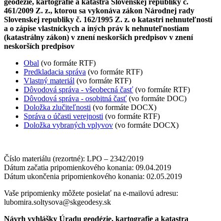
geodézie, kartografie a katastra Slovenskej republiky č.
461/2009 Z. z., ktorou sa vykonáva zákon Národnej rady
Slovenskej republiky č. 162/1995 Z. z. o katastri nehnuteľností
a o zápise vlastníckych a iných práv k nehnuteľnostiam
(katastrálny zákon) v znení neskorších predpisov v znení
neskorších predpisov
Obal
(vo formáte RTF)
Predkladacia správa
(vo formáte RTF)
Vlastný materiál
(vo formáte RTF)
Dôvodová správa - všeobecná časť
(vo formáte RTF)
Dôvodová správa - osobitná časť
(vo formáte DOC)
Doložka zlučiteľnosti
(vo formáte DOCX)
Správa o účasti verejnosti
(vo formáte RTF)
Doložka vybraných vplyvov
(vo formáte DOCX)
Číslo materiálu (rezortné): LPO – 2342/2019
Dátum začatia pripomienkového konania: 09.04.2019
Dátum ukončenia pripomienkového konania: 02.05.2019
Vaše pripomienky môžete posielať na e-mailovú adresu:
lubomira.soltysova@skgeodesy.sk
Návrh vyhlášky Úradu geodézie, kartografie a katastra