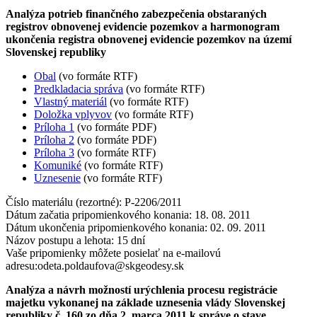
Analýza potrieb finančného zabezpečenia obstaraných
registrov obnovenej evidencie pozemkov a harmonogram
ukončenia registra obnovenej evidencie pozemkov na území
Slovenskej republiky
Obal
(vo formáte RTF)
Predkladacia správa
(vo formáte RTF)
Vlastný materiál
(vo formáte RTF)
Doložka vplyvov
(vo formáte RTF)
Príloha 1
(vo formáte PDF)
Príloha 2
(vo formáte PDF)
Príloha 3
(vo formáte RTF)
Komuniké
(vo formáte RTF)
Uznesenie
(vo formáte RTF)
Číslo materiálu (rezortné): P-2206/2011
Dátum začatia pripomienkového konania: 18. 08. 2011
Dátum ukončenia pripomienkového konania: 02. 09. 2011
Názov postupu a lehota: 15 dní
Vaše pripomienky môžete posielať na e-mailovú
adresu:
odeta.poldaufova@skgeodesy.sk
Analýza a návrh možností urýchlenia procesu registrácie
majetku vykonanej na základe uznesenia vlády Slovenskej
republiky č. 160 zo dňa 2. marca 2011 k správe o stave