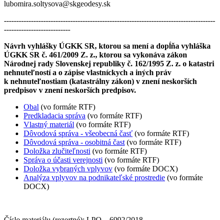
lubomira.soltysova@skgeodesy.sk
--------------------------------------------------------------------------------------
---------------------------
Návrh vyhlášky ÚGKK SR, ktorou sa mení a dopĺňa vyhláška
ÚGKK SR č. 461/2009 Z. z., ktorou sa vykonáva zákon
Národnej rady Slovenskej republiky č. 162/1995 Z. z. o katastri
nehnuteľností a o zápise vlastníckych a iných práv
k nehnuteľnostiam (katastrálny zákon) v znení neskorších
predpisov v znení neskorších predpisov.
Obal
(vo formáte RTF)
Predkladacia správa
(vo formáte RTF)
Vlastný materiál
(vo formáte RTF)
Dôvodová správa - všeobecná časť
(vo formáte RTF)
Dôvodová správa - osobitná čast
(vo formáte RTF)
Doložka zlučiteľnosti
(vo formáte RTF)
Správa o účasti verejnosti
(vo formáte RTF)
Doložka vybraných vplyvov
(vo formáte DOCX)
Analýza vplyvov na podnikateľské prostredie
(vo formáte
DOCX)
Číslo materiálu (rezortné): LPO – 6992/2018