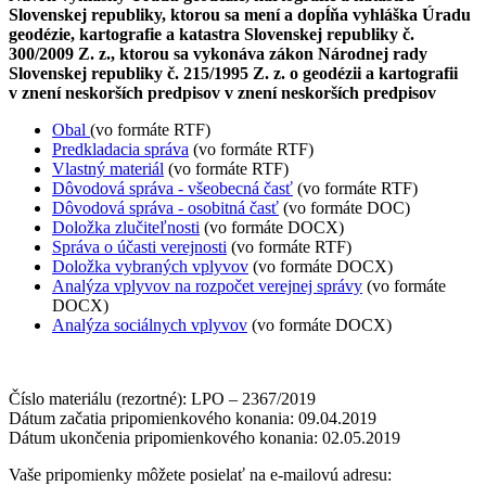
Slovenskej republiky, ktorou sa mení a dopĺňa vyhláška Úradu
geodézie, kartografie a katastra Slovenskej republiky č.
300/2009 Z. z., ktorou sa vykonáva zákon Národnej rady
Slovenskej republiky č. 215/1995 Z. z. o geodézii a kartografii
v znení neskorších predpisov v znení neskorších predpisov
Obal
(vo formáte RTF)
Predkladacia správa
(vo formáte RTF)
Vlastný materiál
(vo formáte RTF)
Dôvodová správa - všeobecná časť
(vo formáte RTF)
Dôvodová správa - osobitná časť
(vo formáte DOC)
Doložka zlučiteľnosti
(vo formáte DOCX)
Správa o účasti verejnosti
(vo formáte RTF)
Doložka vybraných vplyvov
(vo formáte DOCX)
Analýza vplyvov na rozpočet verejnej správy
(vo formáte
DOCX)
Analýza sociálnych vplyvov
(vo formáte DOCX)
Číslo materiálu (rezortné): LPO – 2367/2019
Dátum začatia pripomienkového konania: 09.04.2019
Dátum ukončenia pripomienkového konania: 02.05.2019
Vaše pripomienky môžete posielať na e-mailovú adresu: