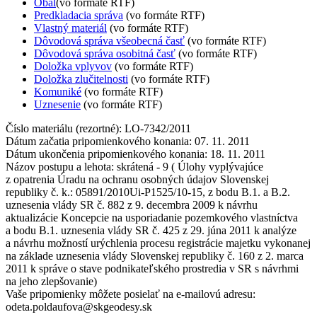
Obal
(vo formáte RTF)
Predkladacia správa
(vo formáte RTF)
Vlastný materiál
(vo formáte RTF)
Dôvodová správa všeobecná časť
(vo formáte RTF)
Dôvodová správa osobitná časť
(vo formáte RTF)
Doložka vplyvov
(vo formáte RTF)
Doložka zlučitelnosti
(vo formáte RTF)
Komuniké
(vo formáte RTF)
Uznesenie
(vo formáte RTF)
Číslo materiálu (rezortné): LO-7342/2011
Dátum začatia pripomienkového konania: 07. 11. 2011
Dátum ukončenia pripomienkového konania: 18. 11. 2011
Názov postupu a lehota: skrátená - 9 ( Úlohy vyplývajúce
z opatrenia Úradu na ochranu osobných údajov Slovenskej
republiky č. k.: 05891/2010Ui-P1525/10-15, z bodu B.1. a B.2.
uznesenia vlády SR č. 882 z 9. decembra 2009 k návrhu
aktualizácie Koncepcie na usporiadanie pozemkového vlastníctva
a bodu B.1. uznesenia vlády SR č. 425 z 29. júna 2011 k analýze
a návrhu možností urýchlenia procesu registrácie majetku vykonanej
na základe uznesenia vlády Slovenskej republiky č. 160 z 2. marca
2011 k správe o stave podnikateľského prostredia v SR s návrhmi
na jeho zlepšovanie)
Vaše pripomienky môžete posielať na e-mailovú adresu:
odeta.poldaufova@skgeodesy.sk