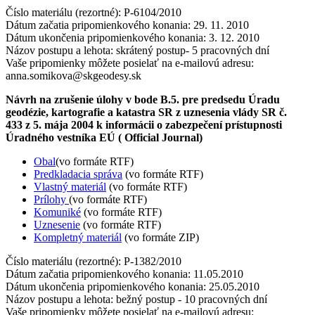
Číslo materiálu (rezortné): P-6104/2010
Dátum začatia pripomienkového konania: 29. 11. 2010
Dátum ukončenia pripomienkového konania: 3. 12. 2010
Názov postupu a lehota: skrátený postup- 5 pracovných dní
Vaše pripomienky môžete posielať na e-mailovú adresu:
anna.somikova@skgeodesy.sk
Návrh na zrušenie úlohy v bode B.5. pre predsedu Úradu
geodézie, kartografie a katastra SR z uznesenia vlády SR č.
433 z 5. mája 2004 k informácii o zabezpečení prístupnosti
Úradného vestníka EÚ ( Official Journal)
Obal
(vo formáte RTF)
Predkladacia správa
(vo formáte RTF)
Vlastný materiál
(vo formáte RTF)
Prílohy
(vo formáte RTF)
Komuniké
(vo formáte RTF)
Uznesenie
(vo formáte RTF)
Kompletný materiál
(vo formáte ZIP)
Číslo materiálu (rezortné): P-1382/2010
Dátum začatia pripomienkového konania: 11.05.2010
Dátum ukončenia pripomienkového konania: 25.05.2010
Názov postupu a lehota: bežný postup - 10 pracovných dní
Vaše pripomienky môžete posielať na e-mailovú adresu: