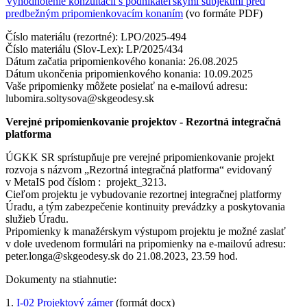
Vyhodnotenie konzultácií s podnikateľskými subjektmi pred
predbežným pripomienkovacím konaním
(vo formáte PDF)
Číslo materiálu (rezortné): LPO/2025-494
Číslo materiálu (Slov-Lex): LP/2025/434
Dátum začatia pripomienkového konania: 26.08.2025
Dátum ukončenia pripomienkového konania: 10.09.2025
Vaše pripomienky môžete posielať na e-mailovú adresu:
lubomira.soltysova@skgeodesy.sk
Verejné pripomienkovanie projektov - Rezortná integračná
platforma
ÚGKK SR sprístupňuje pre verejné pripomienkovanie projekt
rozvoja s názvom „Rezortná integračná platforma“ evidovaný
v MetaIS pod číslom : projekt_3213.
Cieľom projektu je vybudovanie rezortnej integračnej platformy
Úradu, a tým zabezpečenie kontinuity prevádzky a poskytovania
služieb Úradu.
Pripomienky k manažérskym výstupom projektu je možné zaslať
v dole uvedenom formulári na pripomienky na e-mailovú adresu:
peter.longa@skgeodesy.sk do 21.08.2023, 23.59 hod.
Dokumenty na stiahnutie:
1.
I-02 Projektový zámer
(formát docx)