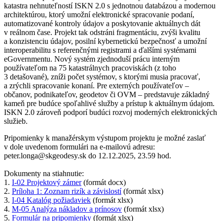
katastra nehnuteľností ISKN 2.0 s jednotnou databázou a modernou
architektúrou, ktorý umožní elektronické spracovanie podaní,
automatizované kontroly údajov a poskytovanie aktuálnych dát
v reálnom čase. Projekt tak odstráni fragmentáciu, zvýši kvalitu
a konzistenciu údajov, posilní kybernetickú bezpečnosť a umožní
interoperabilitu s referenčnými registrami a ďalšími systémami
eGovernmentu. Nový systém zjednoduší prácu interným
používateľom na 75 katastrálnych pracoviskách (z toho
3 detašované), zníži počet systémov, s ktorými musia pracovať,
a zrýchli spracovanie konaní. Pre externých používateľov –
občanov, podnikateľov, geodetov či OVM – predstavuje základný
kameň pre budúce spoľahlivé služby a prístup k aktuálnym údajom.
ISKN 2.0 zároveň podporí budúci rozvoj moderných elektronických
služieb.
Pripomienky k manažérskym výstupom projektu je možné zaslať
v dole uvedenom formulári na e-mailovú adresu:
peter.longa@skgeodesy.sk do 12.12.2025, 23.59 hod.
Dokumenty na stiahnutie:
1.
I-02 Projektový zámer
(formát docx)
2.
Príloha 1: Zoznam rizík a závislostí
(formát xlsx)
3.
I-04 Katalóg požiadaviek
(formát xlsx)
4.
M-05 Analýza nákladov a prínosov
(formát xlsx)
5.
Formulár na pripomienky
(formát xlsx)