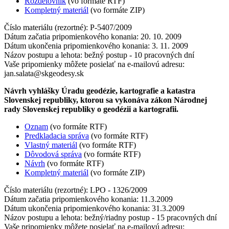
Rozdelovnik
(vo formáte RTF)
Kompletný materiál
(vo formáte ZIP)
Číslo materiálu (rezortné): P-5407/2009
Dátum začatia pripomienkového konania: 20. 10. 2009
Dátum ukončenia pripomienkového konania: 3. 11. 2009
Názov postupu a lehota: bežný postup - 10 pracovných dní
Vaše pripomienky môžete posielať na e-mailovú adresu:
jan.salata@skgeodesy.sk
Návrh vyhlášky Úradu geodézie, kartografie a katastra
Slovenskej republiky, ktorou sa vykonáva zákon Národnej
rady Slovenskej republiky o geodézii a kartografii.
Oznam
(vo formáte RTF)
Predkladacia správa
(vo formáte RTF)
Vlastný materiál
(vo formáte RTF)
Dôvodová správa
(vo formáte RTF)
Návrh
(vo formáte RTF)
Kompletný materiál
(vo formáte ZIP)
Číslo materiálu (rezortné): LPO - 1326/2009
Dátum začatia pripomienkového konania: 11.3.2009
Dátum ukončenia pripomienkového konania: 31.3.2009
Názov postupu a lehota: bežný/riadny postup - 15 pracovných dní
Vaše pripomienky môžete posielať na e-mailovú adresu: