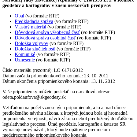
geodetov a kartografov v znení neskorších predpisov
Obal
(vo formáte RTF)
Predkladacia správa
(vo formáte RTF)
Vlastný materiál
(vo formáte RTF)
Dôvodová správa všeobecná časť
(vo formáte RTF)
Dôvodová správa osobitná časť
(vo formáte RTF)
Doložka vplyvov
(vo formáte RTF)
Doložka zlučitelnosti
(vo formáte RTF)
Komuniké
(vo formáte RTF)
Uznesenie
(vo formáte RTF)
Číslo materiálu (rezortné): LO-6171/2012
Dátum začatia pripomienkového konania: 23. 10. 2012
Dátum ukončenia pripomienkového konania: 13. 11. 2012
Vaše pripomienky môžete posielať na e-mailovú adresu:
odeta.poldaufova@skgeodesy.sk
Vzhľadom na počet vznesených pripomienok, a to aj nad rámec
predloženého návrhu zákona, z ktorých jednou bola aj hromadná
pripomienka verejnosti, návrh zákona nebol predložený do ďalšieho
legislatívneho procesu. Úrad geodézie, kartografie a katastra SR
vypracuje nový návrh, ktorý bude opätovne predmetom
medzirezortného pripomienkového konania.