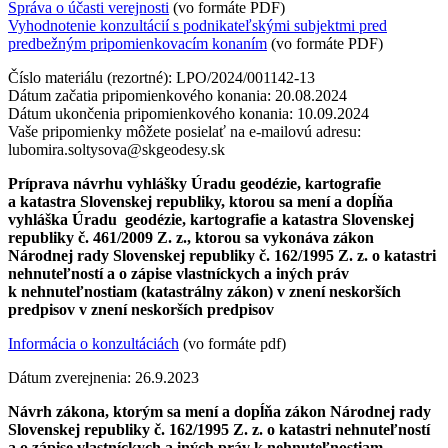
Správa o účasti verejnosti
(vo formáte PDF)
Vyhodnotenie konzultácií s podnikateľskými subjektmi pred
predbežným pripomienkovacím konaním
(vo formáte PDF)
Číslo materiálu (rezortné): LPO/2024/001142-13
Dátum začatia pripomienkového konania: 20.08.2024
Dátum ukončenia pripomienkového konania: 10.09.2024
Vaše pripomienky môžete posielať na e-mailovú adresu:
lubomira.soltysova@skgeodesy.sk
Príprava návrhu vyhlášky Úradu geodézie, kartografie
a katastra Slovenskej republiky, ktorou sa mení a dopĺňa
vyhláška Úradu geodézie, kartografie a katastra Slovenskej
republiky č. 461/2009 Z. z., ktorou sa vykonáva zákon
Národnej rady Slovenskej republiky č. 162/1995 Z. z. o katastri
nehnuteľností a o zápise vlastníckych a iných práv
k nehnuteľnostiam (katastrálny zákon) v znení neskorších
predpisov v znení neskorších predpisov
Informácia o konzultáciách
(vo formáte pdf)
Dátum zverejnenia: 26.9.2023
Návrh zákona, ktorým sa mení a dopĺňa zákon Národnej rady
Slovenskej republiky č. 162/1995 Z. z. o katastri nehnuteľností
a o zápise vlastníckych a iných práv k nehnuteľnostiam