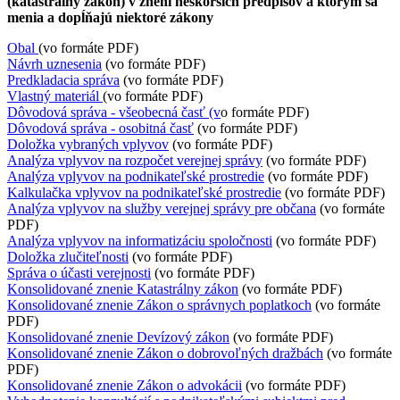
(katastrálny zákon) v znení neskorších predpisov a ktorým sa
menia a dopĺňajú niektoré zákony
Obal
(vo formáte PDF)
Návrh uznesenia
(vo formáte PDF)
Predkladacia správa
(vo formáte PDF)
Vlastný materiál
(vo formáte PDF)
Dôvodová správa - všeobecná časť (v
o formáte PDF)
Dôvodová správa - osobitná časť
(vo formáte PDF)
Doložka vybraných vplyvov
(vo formáte PDF)
Analýza vplyvov na rozpočet verejnej správy
(vo formáte PDF)
Analýza vplyvov na podnikateľské prostredie
(vo formáte PDF)
Kalkulačka vplyvov na podnikateľské prostredie
(vo formáte PDF)
Analýza vplyvov na služby verejnej správy pre občana
(vo formáte
PDF)
Analýza vplyvov na informatizáciu spoločnosti
(vo formáte PDF)
Doložka zlučiteľnosti
(vo formáte PDF)
Správa o účasti verejnosti
(vo formáte PDF)
Konsolidované znenie Katastrálny zákon
(vo formáte PDF)
Konsolidované znenie Zákon o správnych poplatkoch
(vo formáte
PDF)
Konsolidované znenie Devízový zákon
(vo formáte PDF)
Konsolidované znenie Zákon o dobrovoľných dražbách
(vo formáte
PDF)
Konsolidované znenie Zákon o advokácii
(vo formáte PDF)