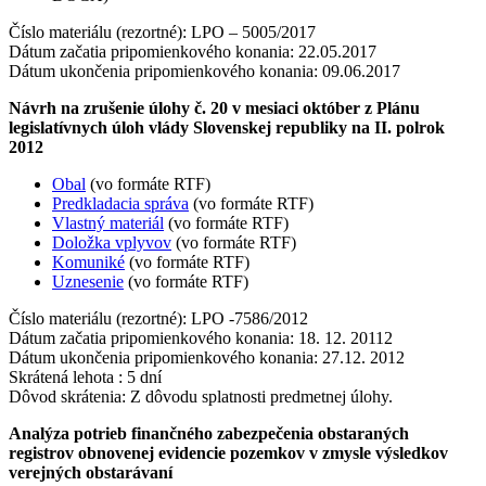
Číslo materiálu (rezortné): LPO – 5005/2017
Dátum začatia pripomienkového konania: 22.05.2017
Dátum ukončenia pripomienkového konania: 09.06.2017
Návrh na zrušenie úlohy č. 20 v mesiaci október z Plánu
legislatívnych úloh vlády Slovenskej republiky na II. polrok
2012
Obal
(vo formáte RTF)
Predkladacia správa
(vo formáte RTF)
Vlastný materiál
(vo formáte RTF)
Doložka vplyvov
(vo formáte RTF)
Komuniké
(vo formáte RTF)
Uznesenie
(vo formáte RTF)
Číslo materiálu (rezortné): LPO -7586/2012
Dátum začatia pripomienkového konania: 18. 12. 20112
Dátum ukončenia pripomienkového konania: 27.12. 2012
Skrátená lehota : 5 dní
Dôvod skrátenia: Z dôvodu splatnosti predmetnej úlohy.
Analýza potrieb finančného zabezpečenia obstaraných
registrov obnovenej evidencie pozemkov v zmysle výsledkov
verejných obstarávaní