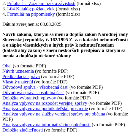
2.
Príloha 1 : Zoznam rizík a závislostí
(formát xlsx)
3.
I-04 Katalóg požiadaviek
(formát xlsx)
4.
Formulár na pripomienky
(formát xlsx)
Dátum zverejnenia: 08.08.2025
Návrh zákona, ktorým sa mení a dopĺňa zákon Národnej rady
Slovenskej republiky č. 162/1995 Z. z. o katastri nehnuteľností
a o zápise vlastníckych a iných práv k nehnuteľnostiam
(katastrálny zákon) v znení neskorších predpisov a ktorým sa
menia a dopĺňajú niektoré zákony
Obal
(vo formáte PDF)
Návrh uznesenia
(vo formáte PDF)
Predkladacia správa
(vo formáte PDF)
Vlastný materiál
(vo formáte PDF)
Dôvodová správa - všeobecná časť
(vo formáte PDF)
Dôvodová správa - osobitná časť
(vo formáte PDF)
Doložka vybraných vplyvov
(vo formáte PDF)
Analýza vplyvov na rozpočet verejnej správy
(vo formáte PDF)
Analýza vplyvov na podnikateľské prostredie
(vo formáte PDF)
Analýza vplyvov na služby verejnej správy pre občana
(vo formáte
PDF)
Analýza vplyvov na informatizáciu spoločnosti
(vo formáte PDF)
Doložka zlučiteľnosti
(vo formáte PDF)