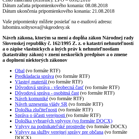
Dátum začatia pripomienkového konania: 08.08.2018
Dátum ukončenia pripomienkového konania: 21.08.2018
Vaše pripomienky môžete posielať na e-mailovú adresu:
lubomira.soltysova@skgeodesy.sk
Návrh zákona, ktorým sa mení a dopĺňa zákon Národnej rady
Slovenskej republiky č. 162/1995 Z. z. o katastri nehnuteľností
a o zápise vlastníckych a iných práv k nehnuteľnostiam
(katastrálny zákon) v znení neskorších predpisov a o zmene
a doplnení niektorých zákonov
Obal
(vo formáte RTF)
Predkladacia správa
(vo formáte RTF)
Vlastný materiál
(vo formáte RTF)
Dôvodová správa - všeobecná časť
(vo formáte RTF)
Dôvodová správa - osobitná čast
(vo formáte RTF)
Návrh komuniké
(vo formáte RTF)
Návrh uznesenia vlády SR
(vo formáte RTF)
Doložka zlučiteľnosti
(vo formáte RTF)
Správa o účasti verejnosti
(vo formáte RTF)
Doložka vybraných vplyvov (vo formáte DOCX)
Vplyvy na podnikateľské prostredie
(vo formáte DOCX)
Vplyvy na služby verejnej správy pre občana
(vo formáte
DOCX)