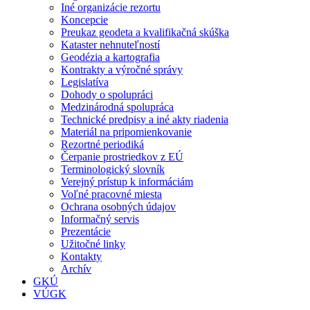
Iné organizácie rezortu
Koncepcie
Preukaz geodeta a kvalifikačná skúška
Kataster nehnuteľností
Geodézia a kartografia
Kontrakty a výročné správy
Legislatíva
Dohody o spolupráci
Medzinárodná spolupráca
Technické predpisy a iné akty riadenia
Materiál na pripomienkovanie
Rezortné periodiká
Čerpanie prostriedkov z EÚ
Terminologický slovník
Verejný prístup k informáciám
Voľné pracovné miesta
Ochrana osobných údajov
Informačný servis
Prezentácie
Užitočné linky
Kontakty
Archív
GKÚ
VÚGK