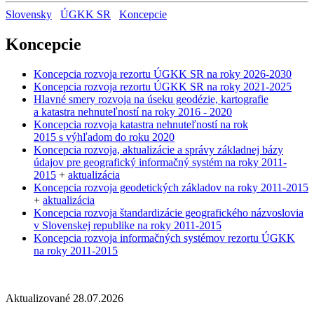
Slovensky
ÚGKK SR
Koncepcie
Koncepcie
Koncepcia rozvoja rezortu ÚGKK SR na roky 2026-2030
Koncepcia rozvoja rezortu ÚGKK SR na roky 2021-2025
Hlavné smery rozvoja na úseku geodézie, kartografie
a katastra nehnuteľností na roky 2016 - 2020
Koncepcia rozvoja katastra nehnuteľností na rok
2015 s výhľadom do roku 2020
Koncepcia rozvoja, aktualizácie a správy základnej bázy
údajov pre geografický informačný systém na roky 2011-
2015
+
aktualizácia
Koncepcia rozvoja geodetických základov na roky 2011-2015
+
aktualizácia
Koncepcia rozvoja štandardizácie geografického názvoslovia
v Slovenskej republike na roky 2011-2015
Koncepcia rozvoja informačných systémov rezortu ÚGKK
na roky 2011-2015
Aktualizované 28.07.2026