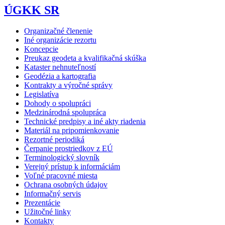
ÚGKK SR
Organizačné členenie
Iné organizácie rezortu
Koncepcie
Preukaz geodeta a kvalifikačná skúška
Kataster nehnuteľností
Geodézia a kartografia
Kontrakty a výročné správy
Legislatíva
Dohody o spolupráci
Medzinárodná spolupráca
Technické predpisy a iné akty riadenia
Materiál na pripomienkovanie
Rezortné periodiká
Čerpanie prostriedkov z EÚ
Terminologický slovník
Verejný prístup k informáciám
Voľné pracovné miesta
Ochrana osobných údajov
Informačný servis
Prezentácie
Užitočné linky
Kontakty