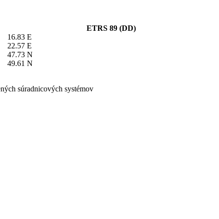
ETRS 89 (DD)
16.83 E
22.57 E
47.73 N
49.61 N
ených súradnicových systémov