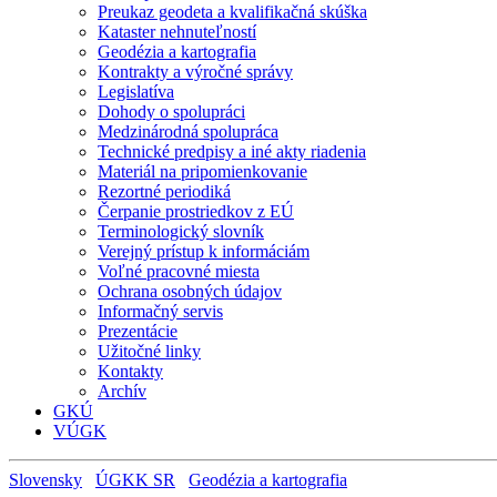
Preukaz geodeta a kvalifikačná skúška
Kataster nehnuteľností
Geodézia a kartografia
Kontrakty a výročné správy
Legislatíva
Dohody o spolupráci
Medzinárodná spolupráca
Technické predpisy a iné akty riadenia
Materiál na pripomienkovanie
Rezortné periodiká
Čerpanie prostriedkov z EÚ
Terminologický slovník
Verejný prístup k informáciám
Voľné pracovné miesta
Ochrana osobných údajov
Informačný servis
Prezentácie
Užitočné linky
Kontakty
Archív
GKÚ
VÚGK
Slovensky
ÚGKK SR
Geodézia a kartografia