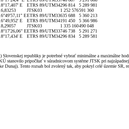
18°17,407' E
ETRS 89/UTM34
296 814
5 289 981
16,83253
JTSK03
1 252 576
591 360
16°49'57,11" E
ETRS 89/UTM33
635 688
5 360 213
16°49,952' E
ETRS 89/UTM34
191 450
5 366 986
18,29057
JTSK03
1 335 160
490 048
18°17'26,06" E
ETRS 89/UTM33
746 738
5 291 271
18°17,434' E
ETRS 89/UTM34
296 834
5 289 581
u) Slovenskej republiky je potrebné vybrať minimálne a maximálne ho
Ú stanovilo pripočítať v súradnicovom systéme JTSK pri najzápadnejš
ieke Dunaj). Tento rozsah bol zvolený tak, aby pokryl celé územie SR