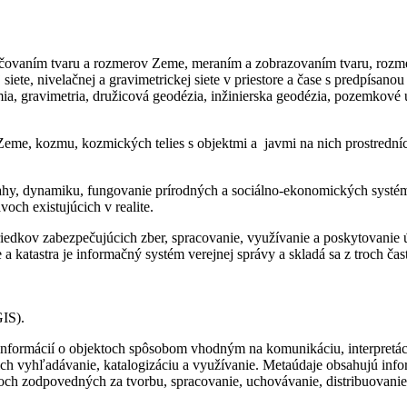
 určovaním tvaru a rozmerov Zeme, meraním a zobrazovaním tvaru, roz
siete, nivelačnej a gravimetrickej siete v priestore a čase s predpísan
a, gravimetria, družicová geodézia, inžinierska geodézia, pozemkové 
eme, kozmu, kozmických telies s objektmi a javmi na nich prostredníct
vzťahy, dynamiku, fungovanie prírodných a sociálno-ekonomických sys
och existujúcich v realite.
riedkov zabezpečujúcich zber, spracovanie, využívanie a poskytovani
 katastra je informačný systém verejnej správy a skladá sa z troch čast
IS).
formácií o objektoch spôsobom vhodným na komunikáciu, interpretáci
ch vyhľadávanie, katalogizáciu a využívanie. Metaúdaje obsahujú inform
och zodpovedných za tvorbu, spracovanie, uchovávanie, distribuovanie