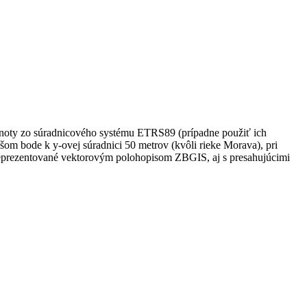
dnoty zo súradnicového systému ETRS89 (prípadne použiť ich
om bode k y-ovej súradnici 50 metrov (kvôli rieke Morava), pri
, reprezentované vektorovým polohopisom ZBGIS, aj s presahujúcimi