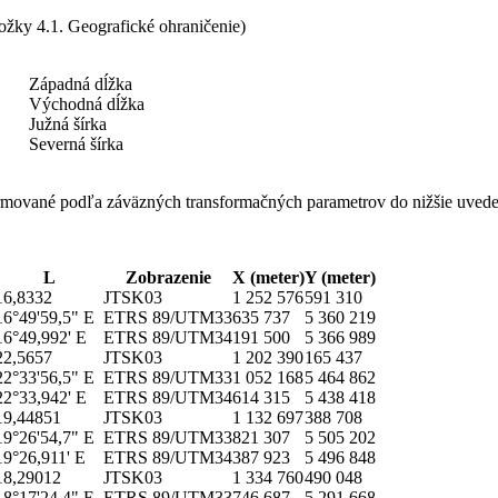
ožky 4.1. Geografické ohraničenie)
Západná dĺžka
Východná dĺžka
Južná šírka
Severná šírka
rmované podľa záväzných transformačných parametrov do nižšie uved
L
Zobrazenie
X (meter)
Y (meter)
16,8332
JTSK03
1 252 576
591 310
16°49'59,5" E
ETRS 89/UTM33
635 737
5 360 219
16°49,992' E
ETRS 89/UTM34
191 500
5 366 989
22,5657
JTSK03
1 202 390
165 437
22°33'56,5" E
ETRS 89/UTM33
1 052 168
5 464 862
22°33,942' E
ETRS 89/UTM34
614 315
5 438 418
19,44851
JTSK03
1 132 697
388 708
19°26'54,7" E
ETRS 89/UTM33
821 307
5 505 202
19°26,911' E
ETRS 89/UTM34
387 923
5 496 848
18,29012
JTSK03
1 334 760
490 048
18°17'24,4" E
ETRS 89/UTM33
746 687
5 291 668