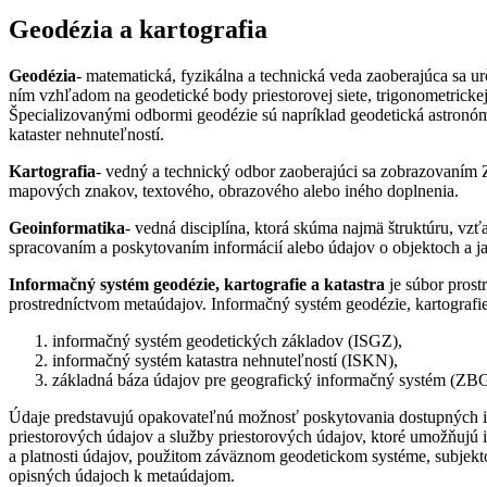
Geodézia a kartografia
Geodézia
- matematická, fyzikálna a technická veda zaoberajúca sa
ním vzhľadom na geodetické body priestorovej siete, trigonometrickej 
Špecializovanými odbormi geodézie sú napríklad geodetická astronómi
kataster nehnuteľností.
Kartografia
- vedný a technický odbor zaoberajúci sa zobrazovaním Z
mapových znakov, textového, obrazového alebo iného doplnenia.
Geoinformatika
- vedná disciplína, ktorá skúma najmä štruktúru, 
spracovaním a poskytovaním informácií alebo údajov o objektoch a jav
Informačný systém geodézie, kartografie a katastra
je súbor prost
prostredníctvom metaúdajov. Informačný systém geodézie, kartografie a
informačný systém geodetických základov (ISGZ),
informačný systém katastra nehnuteľností (ISKN),
základná báza údajov pre geografický informačný systém (ZBG
Údaje predstavujú opakovateľnú možnosť poskytovania dostupných in
priestorových údajov a služby priestorových údajov, ktoré umožňujú i
a platnosti údajov, použitom záväznom geodetickom systéme, subjekt
opisných údajoch k metaúdajom.