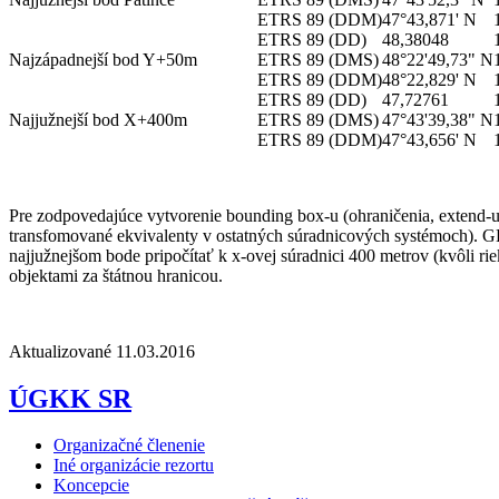
ETRS 89 (DDM)
47°43,871' N
ETRS 89 (DD)
48,38048
Najzápadnejší bod Y+50m
ETRS 89 (DMS)
48°22'49,73" N
ETRS 89 (DDM)
48°22,829' N
ETRS 89 (DD)
47,72761
Najjužnejší bod X+400m
ETRS 89 (DMS)
47°43'39,38" N
ETRS 89 (DDM)
47°43,656' N
Pre zodpovedajúce vytvorenie bounding box-u (ohraničenia, extend-
transfomované ekvivalenty v ostatných súradnicových systémoch). GK
najjužnejšom bode pripočítať k x-ovej súradnici 400 metrov (kvôli r
objektami za štátnou hranicou.
Aktualizované 11.03.2016
ÚGKK SR
Organizačné členenie
Iné organizácie rezortu
Koncepcie