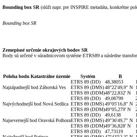
Bounding box SR
(slúži napr. pre INSPIRE metadáta, konkrétne pol
Bounding box SR
Zemepisné určenie okrajových bodov SR
Body sú určené v súradnicovom systéme ETRS89 a následne transfo
Poloha bodu Katastrálne územie
Systém
B
ETRS 89 (DD)
48,38053
Najzápadnejší bod Záhorská Ves
ETRS 89 (DMS)
48°22'49,9" N
ETRS 89 (DDM)
48°22,832' N
ETRS 89 (DD)
49,08799
Najvýchodnejší bod Nová Sedlica
ETRS 89 (DMS)
49°05'16,8" N
ETRS 89 (DDM)
49°05,279' N
ETRS 89 (DD)
49,6138
Najsevernejší bod Oravská Polhora
ETRS 89 (DMS)
49°36'49,7" N
ETRS 89 (DDM)
49°36,828' N
ETRS 89 (DD)
47,73119
Najjužnejší bod Patince
ETRS 89 (DMS)
47°43'52,3" N