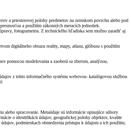
merov a priestorovej polohy predmetov na zemskom povrchu alebo pod
ou presnosťou a použitím zákonných meracích jednotiek.
úpravy, fotogrametria. Z technického hľadiska sem možno zaradiť aj
vom digitálneho obrazu reality, mapy, atlasu, glóbusu s použitím
témov pomocou modelovania a zaoberá sa zberom, analýzou,
e údajov z tohto informačného systému webovou- katalógovou službou
í:
u alebo spracovanie. Metaúdaje sú informácie opisujúce súbory
ácie o identifikácii údajov, geografickej polohy objektov, kvalite
 údajov, podmienkach obmedzenia prístupu k údajom a ich použitiu,