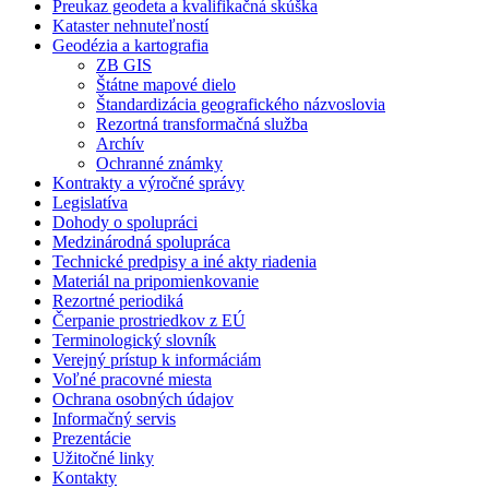
Preukaz geodeta a kvalifikačná skúška
Kataster nehnuteľností
Geodézia a kartografia
ZB GIS
Štátne mapové dielo
Štandardizácia geografického názvoslovia
Rezortná transformačná služba
Archív
Ochranné známky
Kontrakty a výročné správy
Legislatíva
Dohody o spolupráci
Medzinárodná spolupráca
Technické predpisy a iné akty riadenia
Materiál na pripomienkovanie
Rezortné periodiká
Čerpanie prostriedkov z EÚ
Terminologický slovník
Verejný prístup k informáciám
Voľné pracovné miesta
Ochrana osobných údajov
Informačný servis
Prezentácie
Užitočné linky
Kontakty