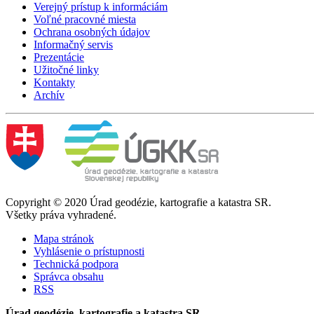
Verejný prístup k informáciám
Voľné pracovné miesta
Ochrana osobných údajov
Informačný servis
Prezentácie
Užitočné linky
Kontakty
Archív
Copyright © 2020 Úrad geodézie, kartografie a katastra SR.
Všetky práva vyhradené.
Mapa stránok
Vyhlásenie o prístupnosti
Technická podpora
Správca obsahu
RSS
Úrad geodézie, kartografie a katastra SR