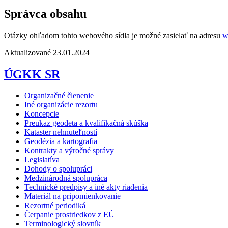
Správca obsahu
Otázky ohľadom tohto webového sídla je možné zasielať na adresu
w
Aktualizované 23.01.2024
ÚGKK SR
Organizačné členenie
Iné organizácie rezortu
Koncepcie
Preukaz geodeta a kvalifikačná skúška
Kataster nehnuteľností
Geodézia a kartografia
Kontrakty a výročné správy
Legislatíva
Dohody o spolupráci
Medzinárodná spolupráca
Technické predpisy a iné akty riadenia
Materiál na pripomienkovanie
Rezortné periodiká
Čerpanie prostriedkov z EÚ
Terminologický slovník