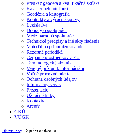
Preukaz geodeta a kvalifikačná skúška
Kataster nehnuteľností
Geodézia a kartografia
Kontrakty a výročné správy
Legislatíva
Dohody o spolupráci
Medzinárodná spolupráca
Technické predpisy a iné akty riadenia
Materiál na pripomienkovanie
Rezortné periodiká
Čerpanie prostriedkov z EÚ
Terminologický slovník
Verejný prístup k informáciám
Voľné pracovné miesta
Ochrana osobných údajov
Informačný servis
Prezentácie
Užitočné linky
Kontakty
Archív
GKÚ
VÚGK
Slovensky
Správca obsahu