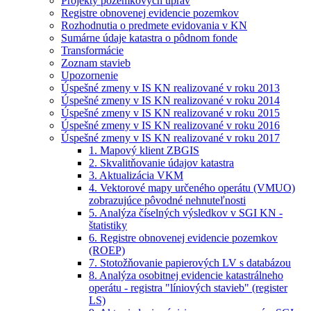
Projekty pozemkových úprav
Registre obnovenej evidencie pozemkov
Rozhodnutia o predmete evidovania v KN
Sumárne údaje katastra o pôdnom fonde
Transformácie
Zoznam stavieb
Upozornenie
Úspešné zmeny v IS KN realizované v roku 2013
Úspešné zmeny v IS KN realizované v roku 2014
Úspešné zmeny v IS KN realizované v roku 2015
Úspešné zmeny v IS KN realizované v roku 2016
Úspešné zmeny v IS KN realizované v roku 2017
1. Mapový klient ZBGIS
2. Skvalitňovanie údajov katastra
3. Aktualizácia VKM
4. Vektorové mapy určeného operátu (VMUO)
zobrazujúce pôvodné nehnuteľnosti
5. Analýza číselných výsledkov v SGI KN -
štatistiky
6. Registre obnovenej evidencie pozemkov
(ROEP)
7. Stotožňovanie papierových LV s databázou
8. Analýza osobitnej evidencie katastrálneho
operátu - registra "líniových stavieb" (register
LS)