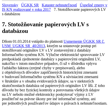
Slovensky
ÚGKK SR
Kataster nehnuteľností
Úspešné zmeny v
IS KN realizované v roku 2017
7. Stotožňovanie papierových LV
s databázou
7. Stotožňovanie papierových LV s
databázou
Dňom 01.03.2014 vstúpilo do platnosti
Usmernenie ÚGKK SR č.
USM_UGKK SR_40/2013
, ktorým sa ustanovuje postup pri
stotožňovaní originálov LV s LV zostavenými z databázy
Informačného systému KN. Výlučne elektronické spravovanie LV
predpokladá zjednotenie databázy s papierovými originálmi LV,
nakoľko v istom množstve prípadov, či už v dôsledku vplyvu
ľudského faktora (zrejmé chyby v prepisovaní), alebo
z objektívnych dôvodov zapríčinených historickými zmenami
v budovaní Informačného systému KN a súvisiacimi zmenami
v štruktúre a v obsahu evidovaných údajov, sa v niektorých
skutočnostiach databáza od papierových originálov LV líši. Z toho
dôvodu by bez fyzickej kontroly a porovnania všetkých údajov
na LV nebolo možné elektronicky poskytovať výpisy z LV
použiteľné na právne úkony pre iné informačné systémy, ani
pre jednotlivých používateľov údajov o právach k nehnuteľnostiam.