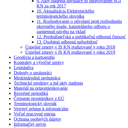
9. Akty riadenia súvisiace so spravovaním SGI
KN za rok 2017
10. Aktualizácia Elektronického
terminologického slovníka
11. Rozhodovanie o odvolaní proti rozhodnutiu
okresného úradu, katastrálneho odboru o
zamietnutí návrhu na vklad
12. Prednášateľská a publikačná odborná činnosť
13. Osobitná odborná spôsobilosť
Úspešné zmeny v IS KN realizované v roku 2018
Úspešné zmeny v IS KN realizované v roku 2019
Geodézia a kartografia
Kontrakty a výročné správy
Legislatíva
Dohody o spolupráci
Medzinárodná spolupráca
Technické predpisy a iné akty riadenia
Materiál na pripomienkovanie
Rezortné periodiká
Čerpanie prostriedkov z EÚ
Terminologický slovník
Verejný prístup k informáciám
Voľné pracovné miesta
Ochrana osobných údajov
Informačný servis