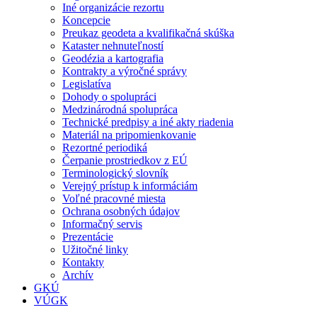
Iné organizácie rezortu
Koncepcie
Preukaz geodeta a kvalifikačná skúška
Kataster nehnuteľností
Geodézia a kartografia
Kontrakty a výročné správy
Legislatíva
Dohody o spolupráci
Medzinárodná spolupráca
Technické predpisy a iné akty riadenia
Materiál na pripomienkovanie
Rezortné periodiká
Čerpanie prostriedkov z EÚ
Terminologický slovník
Verejný prístup k informáciám
Voľné pracovné miesta
Ochrana osobných údajov
Informačný servis
Prezentácie
Užitočné linky
Kontakty
Archív
GKÚ
VÚGK