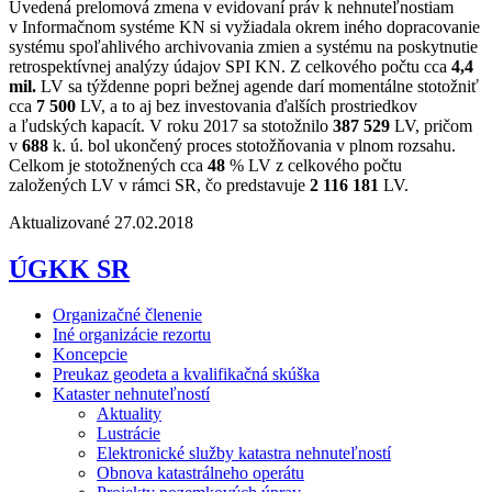
Uvedená prelomová zmena v evidovaní práv k nehnuteľnostiam
v Informačnom systéme KN si vyžiadala okrem iného dopracovanie
systému spoľahlivého archivovania zmien a systému na poskytnutie
retrospektívnej analýzy údajov SPI KN. Z celkového počtu cca
4,4
mil.
LV sa týždenne popri bežnej agende darí momentálne stotožniť
cca
7 500
LV, a to aj bez investovania ďalších prostriedkov
a ľudských kapacít. V roku 2017 sa stotožnilo
387 529
LV, pričom
v
688
k. ú. bol ukončený proces stotožňovania v plnom rozsahu.
Celkom je stotožnených cca
48
% LV z celkového počtu
založených LV v rámci SR, čo predstavuje
2 116 181
LV.
Aktualizované 27.02.2018
ÚGKK SR
Organizačné členenie
Iné organizácie rezortu
Koncepcie
Preukaz geodeta a kvalifikačná skúška
Kataster nehnuteľností
Aktuality
Lustrácie
Elektronické služby katastra nehnuteľností
Obnova katastrálneho operátu