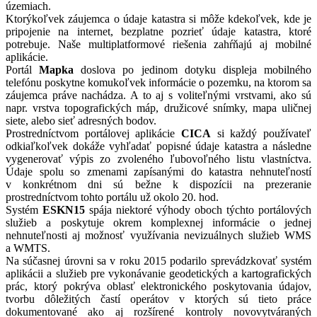
územiach.
Ktorýkoľvek záujemca o údaje katastra si môže kdekoľvek, kde je
pripojenie na internet, bezplatne pozrieť údaje katastra, ktoré
potrebuje. Naše multiplatformové riešenia zahŕňajú aj mobilné
aplikácie.
Portál
Mapka
doslova po jedinom dotyku displeja mobilného
telefónu poskytne komukoľvek informácie o pozemku, na ktorom sa
záujemca práve nachádza. A to aj s voliteľnými vrstvami, ako sú
napr. vrstva topografických máp, družicové snímky, mapa uličnej
siete, alebo sieť adresných bodov.
Prostredníctvom portálovej aplikácie
CICA
si každý používateľ
odkiaľkoľvek dokáže vyhľadať popisné údaje katastra a následne
vygenerovať výpis zo zvoleného ľubovoľného listu vlastníctva.
Údaje spolu so zmenami zapísanými do katastra nehnuteľností
v konkrétnom dni sú bežne k dispozícii na prezeranie
prostredníctvom tohto portálu už okolo 20. hod.
Systém
ESKN15
spája niektoré výhody oboch týchto portálových
služieb a poskytuje okrem komplexnej informácie o jednej
nehnuteľnosti aj možnosť využívania nevizuálnych služieb WMS
a WMTS.
Na súčasnej úrovni sa v roku 2015 podarilo sprevádzkovať systém
aplikácii a služieb pre vykonávanie geodetických a kartografických
prác, ktorý pokrýva oblasť elektronického poskytovania údajov,
tvorbu dôležitých častí operátov v ktorých sú tieto práce
dokumentované ako aj rozšírené kontroly novovytváraných