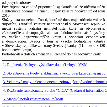
údajových súborov.
Považujeme za vhodné pripomenúť aj skutočnosť, že občania môžu
elektronické podania na zmenu údajov katastra podávať už od roku
2010.
Služby katastra nehnuteľností, ktoré už dnes majú občania voľne k
dispozícii, zaraďujú kataster nehnuteľností v Slovenskej republike
medzi systémy katastra nehnuteľností, ktoré sú otvorenejšie,
efektívnejšie a dostupnejšie, ako sú obdobné informačné systémy
vo väčšine najrozvinutejších krajín s vyspelou ekonomikou
a demokraciou. Svedčí o tom aj vysoké hodnotenie katastra
v Slovenskej republike zo strany Svetovej banky. (11. miesto z 189
hodnotených krajín).
Podrobnosti o ďalších zmenách sú členené do nasledovných častí:
1. Doplnenie číselných výsledkov do nečíselných VKM
2. Skvalitňovanie tvorby a aktualizácia vektorovej katastrálnej mapy
3. Vektorové mapy určeného operátu zobrazujúce pôvodné nehnuteľn
4. Rozšírenie funkcionality Portálu "CICA" (Cadastral Information C
5. Mapový portál katastra nehnuteľností