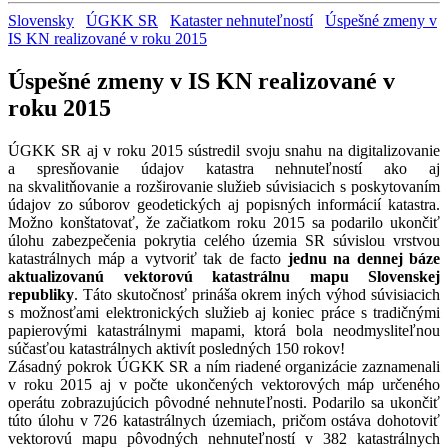
Slovensky
ÚGKK SR
Kataster nehnuteľností
Úspešné zmeny v
IS KN realizované v roku 2015
Úspešné zmeny v IS KN realizované v
roku 2015
ÚGKK SR aj v roku 2015 sústredil svoju snahu na digitalizovanie
a spresňovanie údajov katastra nehnuteľností ako aj
na skvalitňovanie a rozširovanie služieb súvisiacich s poskytovaním
údajov zo súborov geodetických aj popisných informácií katastra.
Možno konštatovať, že začiatkom roku 2015 sa podarilo ukončiť
úlohu zabezpečenia pokrytia celého územia SR súvislou vrstvou
katastrálnych máp a vytvoriť tak de facto
jednu na dennej báze
aktualizovanú vektorovú katastrálnu mapu Slovenskej
republiky
. Táto skutočnosť prináša okrem iných výhod súvisiacich
s možnosťami elektronických služieb aj koniec práce s tradičnými
papierovými katastrálnymi mapami, ktorá bola neodmysliteľnou
súčasťou katastrálnych aktivít posledných 150 rokov!
Zásadný pokrok ÚGKK SR a ním riadené organizácie zaznamenali
v roku 2015 aj v počte ukončených vektorových máp určeného
operátu zobrazujúcich pôvodné nehnuteľnosti. Podarilo sa ukončiť
túto úlohu v 726 katastrálnych územiach, pričom ostáva dohotoviť
vektorovú mapu pôvodných nehnuteľností v 382 katastrálnych