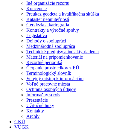
Iné organizácie rezortu
Koncepcie
Preukaz geodeta a kvalifikačná skúška
Kataster nehnuteľností
Geodézia a kartografia
Kontrakty a výročné správy
Legislatíva
Dohody o spolupráci
Medzinárodná spolupráca
Technické predpisy a iné akty riadenia
Materiál na pripomienkovanie
Rezortné periodiká
Čerpanie prostriedkov z EÚ
Terminologický slovník
Verejný prístup k informáciám
Voľné pracovné miesta
Ochrana osobných údajov
Informačný servis
Prezentácie
Užitočné linky
Kontakty
Archív
GKÚ
VÚGK