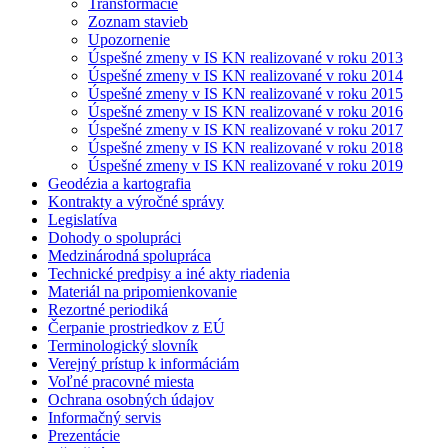
Transformácie
Zoznam stavieb
Upozornenie
Úspešné zmeny v IS KN realizované v roku 2013
Úspešné zmeny v IS KN realizované v roku 2014
Úspešné zmeny v IS KN realizované v roku 2015
Úspešné zmeny v IS KN realizované v roku 2016
Úspešné zmeny v IS KN realizované v roku 2017
Úspešné zmeny v IS KN realizované v roku 2018
Úspešné zmeny v IS KN realizované v roku 2019
Geodézia a kartografia
Kontrakty a výročné správy
Legislatíva
Dohody o spolupráci
Medzinárodná spolupráca
Technické predpisy a iné akty riadenia
Materiál na pripomienkovanie
Rezortné periodiká
Čerpanie prostriedkov z EÚ
Terminologický slovník
Verejný prístup k informáciám
Voľné pracovné miesta
Ochrana osobných údajov
Informačný servis
Prezentácie