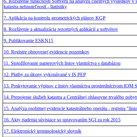
6. Rozšírenie funkčnosti Softvéru na analýzu číselných výsledkov v 
katastra nehnuteľností - štatistiky
7. Aplikácia na kontrolu geometrických plánov KGP
8. Rozšírenie a aktualizácia rezortných aplikácií a softvérov
9. Publikovanie ESKN15
10. Registre obnovenej evidencie pozemkov
11. Stotožňovanie papierových listov vlastníctva s databázou
12. Platby za úkony vykonávané v IS PEP
13. Poskytovanie výpisov z listov vlastníctva prostredníctvom IOM 
14. Prepojenie služieb katastra a Centrálnej ohlasovne trvalého poby
15. Analýza osobitnej evidencie katastrálneho operátu - registra "líni
16. Akty riadenia súvisiace so spravovaním SGI za rok 2015
17. Elektronický terminologický slovník