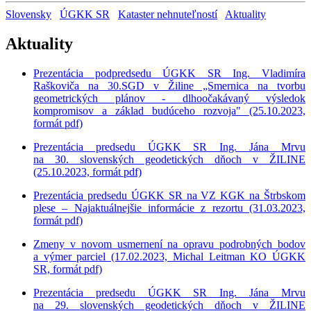
Slovensky
ÚGKK SR
Kataster nehnuteľností
Aktuality
Aktuality
Prezentácia podpredsedu ÚGKK SR Ing. Vladimíra
Raškoviča na 30.SGD v Žiline „Smernica na tvorbu
geometrických plánov - dlhoočakávaný výsledok
kompromisov a základ budúceho rozvoja" (25.10.2023,
formát pdf)
Prezentácia predsedu ÚGKK SR Ing. Jána Mrvu
na 30. slovenských geodetických dňoch v ŽILINE
(25.10.2023, formát pdf)
Prezentácia predsedu ÚGKK SR na VZ KGK na Štrbskom
plese – Najaktuálnejšie informácie z rezortu (31.03.2023,
formát pdf)
Zmeny v novom usmernení na opravu podrobných bodov
a výmer parciel (17.02.2023, Michal Leitman KO ÚGKK
SR, formát pdf)
Prezentácia predsedu ÚGKK SR Ing. Jána Mrvu
na 29. slovenských geodetických dňoch v ŽILINE