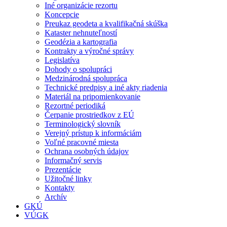
Iné organizácie rezortu
Koncepcie
Preukaz geodeta a kvalifikačná skúška
Kataster nehnuteľností
Geodézia a kartografia
Kontrakty a výročné správy
Legislatíva
Dohody o spolupráci
Medzinárodná spolupráca
Technické predpisy a iné akty riadenia
Materiál na pripomienkovanie
Rezortné periodiká
Čerpanie prostriedkov z EÚ
Terminologický slovník
Verejný prístup k informáciám
Voľné pracovné miesta
Ochrana osobných údajov
Informačný servis
Prezentácie
Užitočné linky
Kontakty
Archív
GKÚ
VÚGK