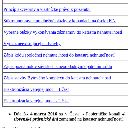
Princíp akcesority a vlastnícke právo k pozemku
Súkromnoprávne predbežné otázky v konaniach na úseku KN
Vybrané otázky vykonávania záznamov do katastra nehnuteľností
Výmaz neexistujúcej nadstavby
Zápis kódu spoločnej nehnuteľnosti do katastra nehnuteľností
Zápis poznámok v súvislosti s neodkladným opatrením súdu
Zápis stavby Bytového komplexu do katastra nehnuteľností
Elektronizácia verejnej moci - 1.časť
Elektronizácia verejnej moci - 2.časť
Dňa
3.- 4.marca 2016
sa v Častej - Papierničke konali
4.
slovenské právnické
dni
zamerané na kataster nehnuteľností.