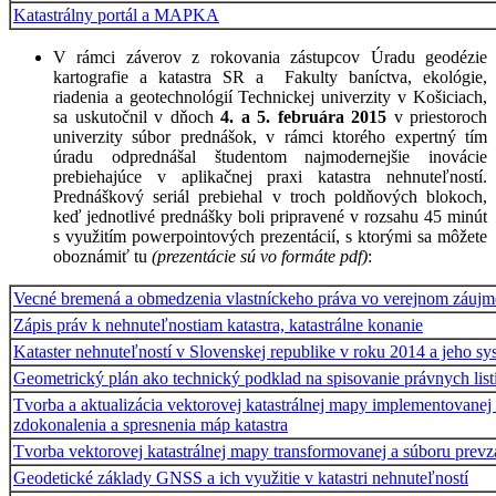
Katastrálny portál a MAPKA
V rámci záverov z rokovania zástupcov Úradu geodézie
kartografie a katastra SR a Fakulty baníctva, ekológie,
riadenia a geotechnológií Technickej univerzity v Košiciach,
sa uskutočnil v dňoch
4. a 5. februára 2015
v priestoroch
univerzity súbor prednášok, v rámci ktorého expertný tím
úradu odprednášal študentom najmodernejšie inovácie
prebiehajúce v aplikačnej praxi katastra nehnuteľností.
Prednáškový seriál prebiehal v troch poldňových blokoch,
keď jednotlivé prednášky boli pripravené v rozsahu 45 minút
s využitím powerpointových prezentácií, s ktorými sa môžete
oboznámiť tu
(prezentácie sú vo formáte pdf)
:
Vecné bremená a obmedzenia vlastníckeho práva vo verejnom záujme
Zápis práv k nehnuteľnostiam katastra, katastrálne konanie
Kataster nehnuteľností v Slovenskej republike v roku 2014 a jeho s
Geometrický plán ako technický podklad na spisovanie právnych list
Tvorba a aktualizácia vektorovej katastrálnej mapy implementovanej
zdokonalenia a spresnenia máp katastra
Tvorba vektorovej katastrálnej mapy transformovanej a súboru prevz
Geodetické základy GNSS a ich využitie v katastri nehnuteľností