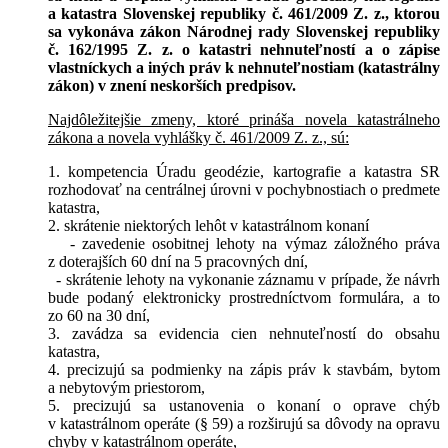
a katastra Slovenskej republiky č. 461/2009 Z. z., ktorou
sa vykonáva zákon Národnej rady Slovenskej republiky
č. 162/1995 Z. z. o katastri nehnuteľností a o zápise
vlastníckych a iných práv k nehnuteľnostiam (katastrálny
zákon) v znení neskorších predpisov.
Najdôležitejšie zmeny, ktoré prináša novela katastrálneho
zákona a novela vyhlášky č. 461/2009 Z. z., sú:
1. kompetencia Úradu geodézie, kartografie a katastra SR
rozhodovať na centrálnej úrovni v pochybnostiach o predmete
katastra,
2. skrátenie niektorých lehôt v katastrálnom konaní
- zavedenie osobitnej lehoty na výmaz záložného práva
z doterajších 60 dní na 5 pracovných dní,
- skrátenie lehoty na vykonanie záznamu v prípade, že návrh
bude podaný elektronicky prostredníctvom formulára, a to
zo 60 na 30 dní,
3. zavádza sa evidencia cien nehnuteľností do obsahu
katastra,
4. precizujú sa podmienky na zápis práv k stavbám, bytom
a nebytovým priestorom,
5. precizujú sa ustanovenia o konaní o oprave chýb
v katastrálnom operáte (§ 59) a rozširujú sa dôvody na opravu
chyby v katastrálnom operáte,