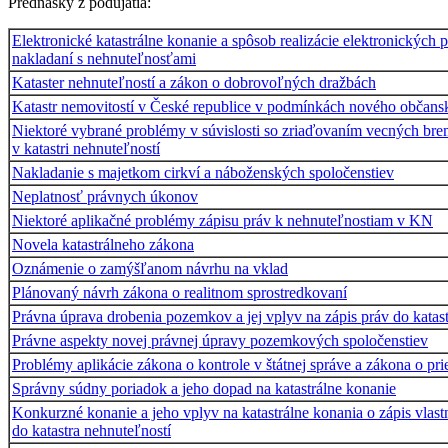
Prednášky z podujatia:
Elektronické katastrálne konanie a spôsob realizácie elektronických
nakladaní s nehnuteľnosťami
Kataster nehnuteľností a zákon o dobrovoľných dražbách
Katastr nemovitostí v České republice v podmínkách nového občan
Niektoré vybrané problémy v súvislosti so zriaďovaním vecných brem
v katastri nehnuteľností
Nakladanie s majetkom cirkví a náboženských spoločenstiev
Neplatnosť právnych úkonov
Niektoré aplikačné problémy zápisu práv k nehnuteľnostiam v KN
Novela katastrálneho zákona
Oznámenie o zamýšľanom návrhu na vklad
Plánovaný návrh zákona o realitnom sprostredkovaní
Právna úprava drobenia pozemkov a jej vplyv na zápis práv do katast
Právne aspekty novej právnej úpravy pozemkových spoločenstiev
Problémy aplikácie zákona o kontrole v štátnej správe a zákona o pr
Správny súdny poriadok a jeho dopad na katastrálne konanie
Konkurzné konanie a jeho vplyv na katastrálne konania o zápis vlast
do katastra nehnuteľností