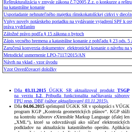
Reštrukturalizácia v zmysle zákona č.7/2005 Z.z. o konkurze a reštruk
na katastrálne konanie
Usporiadanie nehnuteľného majetku rímskokatolíckej cirkvi v diecéz
Vplyv novely notárskeho poriadku na vydávanie vyjadrení SPF k os
práva vydržaním
Záložné právo podľa § 15 zákona o bytoch
Zápis vecného bremena a katastrálne konanie z pohľadu § 23 ods. 5
Zaručená konverzia dokumentov_elektronické konanie o návrhu na 
Metodické usmernenie LPO-7117/2015/AN
Návrh na vklad - vzor úvodu
Vzor Osvedčovacej doložky
Dňa
03.11.2015
ÚGKK SR aktualizoval produkt
TSGP
na verziu
1.2
. Pribudla funkcionalita načítavania súborov
FPU resp. DBF (
súbor aktualizovaný 03.11.2015
).
Dňa
04.06.2015
sprístupnil ÚGKK SR v spolupráci s VÚGK
program KGP „Kontrola geometrických plánov“. KGP slúži
na kontrolu súborov eXtensible Markup Language (ďalej len
„XML“), ktoré sa odovzdávajú ako súčasť elektronických
podkladov na aktualizáciu katastrálneho operátu. Aplikácia