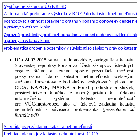
Vystúpenie zástupcu ÚGKK SR
Automatické preberanie výsledkov ROEP do katastra hnehnuteľností
Rozhodovacia činnosť správneho orgánu v konaní o obnove evidencie n
a právnych vzťahov k nim
Opravné prostriedky proti rozhodnutiam v konaní o obnove evidencie n
a právnych vzťahov k nim
Problematika drobenia pozemkov v súvislosti so zápisom práv do katast
Dňa
24.03.2015
sa na Úrade geodézie, kartografie a katastra
Slovenskej republiky konala za účasti zástupcov ústredných
orgánov štátnej a verejnej správy prezentácia možností
poskytovania údajov katastra nehnuteľností webovými
službami. Prezentované boli služby poskytované aplikáciami
CICA, KAPOR, MAPKA a Portál produktov a služieb,
prostredníctvom ktorého je možný prístup k údajom
informačného systému katastra nehnuteľností
pre VÚC/mesto/obec, ako aj údajová základňa katastra
nehnuteľností a súvisiaca problematika
(prezentácie sú
formáte pdf)
.
Stav údajovej základne katastra nehnuteľností
Prehliadanie údajov katastra nehnuteľností CICA