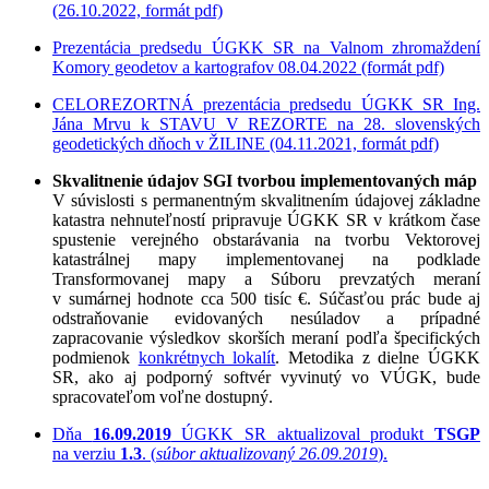
(26.10.2022, formát pdf)
Prezentácia predsedu ÚGKK SR na Valnom zhromaždení
Komory geodetov a kartografov 08.04.2022 (formát pdf)
CELOREZORTNÁ prezentácia predsedu ÚGKK SR Ing.
Jána Mrvu k STAVU V REZORTE na 28. slovenských
geodetických dňoch v ŽILINE (04.11.2021, formát pdf)
Skvalitnenie údajov SGI tvorbou implementovaných máp
V súvislosti s permanentným skvalitnením údajovej základne
katastra nehnuteľností pripravuje ÚGKK SR v krátkom čase
spustenie verejného obstarávania na tvorbu Vektorovej
katastrálnej mapy implementovanej na podklade
Transformovanej mapy a Súboru prevzatých meraní
v sumárnej hodnote cca 500 tisíc €. Súčasťou prác bude aj
odstraňovanie evidovaných nesúladov a prípadné
zapracovanie výsledkov skorších meraní podľa špecifických
podmienok
konkrétnych lokalít
. Metodika z dielne ÚGKK
SR, ako aj podporný softvér vyvinutý vo VÚGK, bude
spracovateľom voľne dostupný.
Dňa
16.09.2019
ÚGKK SR aktualizoval produkt
TSGP
na verziu
1.3
. (
súbor aktualizovaný 26.09.2019
).