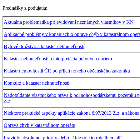
Prednášky z podujatia:
Aktuálna problematika pri evidovaní neznámych vlastníkov v KN
Aplikačné problémy v konaniach o oprave chýb v katastrálnom oper
Bytové družstvo a kataster nehnuteľností
Kataster nehnuteľností a interpretácia právnych noriem
Katastr nemovitostií ČR po přijetí nového občanského zákoníku
Konkurz a kataster nehnuteľností
Nadobúdanie vlastníckeho práva k poľnohospodárskemu pozemku p
Z.z.
Niektoré praktické aspekty aplikácie zákona č.97/2013 Z.z. a zákona
Oprava chýb v katastrálnom operáte
Pravidlo absolútnej priority alebo „One rule to rule them all“