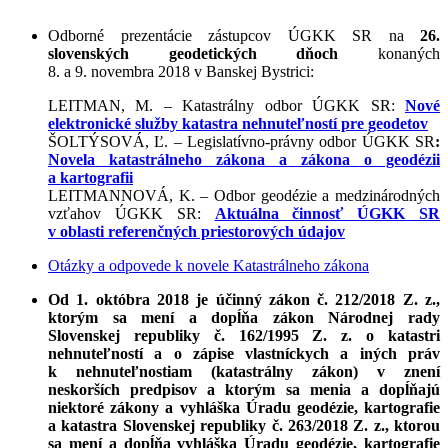
Odborné prezentácie zástupcov ÚGKK SR na
26.
slovenských geodetických dňoch
konaných
8. a 9. novembra 2018 v Banskej Bystrici:
LEITMAN, M. – Katastrálny odbor ÚGKK SR:
Nové
elektronické služby katastra nehnuteľností pre geodetov
ŠOLTÝSOVÁ, Ľ. – Legislatívno-právny odbor ÚGKK SR
:
Novela katastrálneho zákona a zákona o geodézii
a kartografii
LEITMANNOVÁ, K. – Odbor geodézie a medzinárodných
vzťahov ÚGKK SR:
Aktuálna činnosť ÚGKK SR
v oblasti referenčných priestorových údajov
Otázky a odpovede k novele Katastrálneho zákona
Od 1. októbra 2018 je účinný zákon č. 212/2018 Z. z.,
ktorým sa mení a dopĺňa zákon Národnej rady
Slovenskej republiky č. 162/1995 Z. z. o katastri
nehnuteľností a o zápise vlastníckych a iných práv
k nehnuteľnostiam (katastrálny zákon) v znení
neskorších predpisov a ktorým sa menia a dopĺňajú
niektoré zákony a vyhláška Úradu geodézie, kartografie
a katastra Slovenskej republiky č. 263/2018 Z. z., ktorou
sa mení a dopĺňa vyhláška Úradu geodézie, kartografie