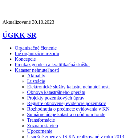
Aktualizované 30.10.2023
ÚGKK SR
Organizačné členenie
Iné organizácie rezortu
Koncepcie
Preukaz geodeta a kvalifikačná skúška
Kataster nehnuteľností
Aktuality
Lustrácie
Elektronické služby katastra nehnuteľností
Obnova katastrálneho operátu
Projekty pozemkových úprav
Registre obnovenej evidencie pozemkov
Rozhodnutia o predmete evidovania v KN
Sumárne údaje katastra o pôdnom fonde
Transformácie
Zoznam stavieb
Upozornenie
Úspešné zmeny v IS KN realizované v roku 2013