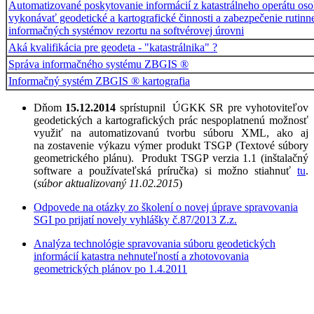
Automatizované poskytovanie informácií z katastrálneho operátu o
vykonávať geodetické a kartografické činnosti a zabezpečenie rutinn
informačných systémov rezortu na softvérovej úrovni
Aká kvalifikácia pre geodeta - "katastrálnika" ?
Správa informačného systému ZBGIS ®
Informačný systém ZBGIS ® kartografia
Dňom
15.12.2014
sprístupnil ÚGKK SR pre vyhotoviteľov
geodetických a kartografických prác nespoplatnenú možnosť
využiť na automatizovanú tvorbu súboru XML, ako aj
na zostavenie výkazu výmer produkt TSGP (Textové súbory
geometrického plánu). Produkt TSGP verzia 1.1 (inštalačný
software a používateľská príručka) si možno stiahnuť
tu
.
(
súbor aktualizovaný 11.02.2015
)
Odpovede na otázky zo školení o novej úprave spravovania
SGI po prijatí novely vyhlášky č.87/2013 Z.z.
Analýza technológie spravovania súboru geodetických
informácií katastra nehnuteľností a zhotovovania
geometrických plánov po 1.4.2011