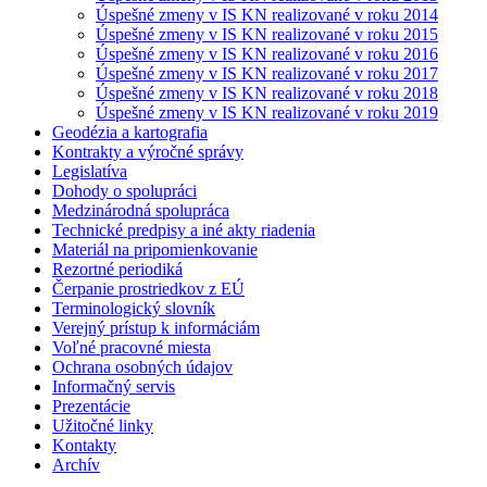
Úspešné zmeny v IS KN realizované v roku 2014
Úspešné zmeny v IS KN realizované v roku 2015
Úspešné zmeny v IS KN realizované v roku 2016
Úspešné zmeny v IS KN realizované v roku 2017
Úspešné zmeny v IS KN realizované v roku 2018
Úspešné zmeny v IS KN realizované v roku 2019
Geodézia a kartografia
Kontrakty a výročné správy
Legislatíva
Dohody o spolupráci
Medzinárodná spolupráca
Technické predpisy a iné akty riadenia
Materiál na pripomienkovanie
Rezortné periodiká
Čerpanie prostriedkov z EÚ
Terminologický slovník
Verejný prístup k informáciám
Voľné pracovné miesta
Ochrana osobných údajov
Informačný servis
Prezentácie
Užitočné linky
Kontakty
Archív