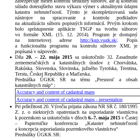
zabezpečuje nielen kontrolu štruktúry súborov, ale aj kontrolu
súladu doterajšieho stavu výkazu výmer s aktuálnymi údajmi
katastra nehnuteľností. Týmto je skompletizovaná sada
nástrojov na spracovanie a kontrolu podkladov
na aktualizáciu súboru popisných informácií. Prvým krokom
bolo sprístupnenie aplikácie TSGP na tvorbu súborov
vo formáte XML (15. 12. 2014). Program je dostupný
na internetovej adrese
http://kgp.vugk.sk/
. Popis
a funkcionalita programu na kontrolu súborov XML je
popísaná v nápovede.
Dňa
20. – 22. mája 2015
sa uskutočnilo 32. Zasadnutie
zememeračských a katastrálnych úradov z Chorvátska,
Rakúska. Slovenska, Slovinska, južného Tyrolska, Trentina,
Terstu, Českej Republiky a Maďarska.
Prednáška ÚGKK SR na tému „Presnosť a obsah
katastrálnych máp“ :
Accuracy and content of cadastral maps
Accuracy and content of cadastral maps - presentation
Pri príležitosti 20. Výročia prijatia zákona NR SR č. 180/1995
Z. z. o niektorých opatreniach na usporiadanie vlastníctva
k pozemkom sa uskutočnila v dňoch
6.-7. mája 2015
v Častej
– Papierničke konferencia „Kataster nehnuteľností
a koncepcia usporiadania pozemkového vlastníctva“
Prednášky ÚGKK SR: