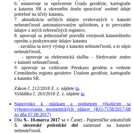
6. ustanovuje sa oprávnenie Úradu geodézie, kartografie
a katastra SR a okresného úradu spracúvať osobné údaje
potrebné na účely katastra,
7. aktualizácia určitých údajov evidovaných v katastri
nehnuteľností automatizovaným spôsobom, a to prevzatím
údajov z iných referenčných registrov,
8. upravujú sa jednoznačné pravidlá verejnosti katastrálneho
operátu a poskytovanie údajov katastra
- zavádza sa nový výstup z katastra nehnuteľností, a to súpis
nehnuteľností,
- upravuje sa elektronická služba – Sledovanie zmien
v katastri nehnuteľností,
9. upravuje sa vydávanie Preukazu geodeta a vedenie
Centrálneho registra geodetov Úradom geodézie, kartografie
a katastra SR.
Zákon č. 212/2018 Z. z. nájdete
tu
.
Vyhlášku č. 263/2018 Z. z. nájdete
tu
.
Stanovisko k otázkam a podnetom týkajúcim sa
vyhotovovania geometrických plánov (KO-7158/2017-68
zo dňa 07.08.2017)
Dňa
9.- 10.marca 2017
sa v Častej - Papierničke uskutočnili
5. slovenské právnické
dni
zamerané na kataster
nehnuteľností.