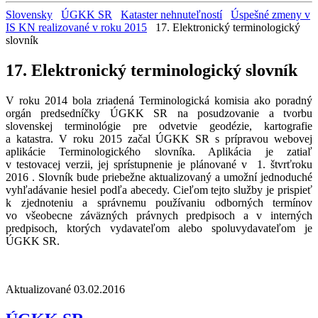
Slovensky
ÚGKK SR
Kataster nehnuteľností
Úspešné zmeny v
IS KN realizované v roku 2015
17. Elektronický terminologický
slovník
17. Elektronický terminologický slovník
V roku 2014 bola zriadená Terminologická komisia ako poradný
orgán predsedníčky ÚGKK SR na posudzovanie a tvorbu
slovenskej terminológie pre odvetvie geodézie, kartografie
a katastra. V roku 2015 začal ÚGKK SR s prípravou webovej
aplikácie Terminologického slovníka. Aplikácia je zatiaľ
v testovacej verzii, jej sprístupnenie je plánované v 1. štvrťroku
2016 . Slovník bude priebežne aktualizovaný a umožní jednoduché
vyhľadávanie hesiel podľa abecedy. Cieľom tejto služby je prispieť
k zjednoteniu a správnemu používaniu odborných termínov
vo všeobecne záväzných právnych predpisoch a v interných
predpisoch, ktorých vydavateľom alebo spoluvydavateľom je
ÚGKK SR.
Aktualizované 03.02.2016