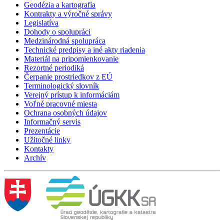
Geodézia a kartografia
Kontrakty a výročné správy
Legislatíva
Dohody o spolupráci
Medzinárodná spolupráca
Technické predpisy a iné akty riadenia
Materiál na pripomienkovanie
Rezortné periodiká
Čerpanie prostriedkov z EÚ
Terminologický slovník
Verejný prístup k informáciám
Voľné pracovné miesta
Ochrana osobných údajov
Informačný servis
Prezentácie
Užitočné linky
Kontakty
Archív