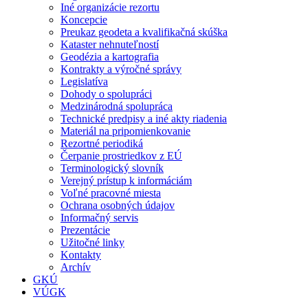
Iné organizácie rezortu
Koncepcie
Preukaz geodeta a kvalifikačná skúška
Kataster nehnuteľností
Geodézia a kartografia
Kontrakty a výročné správy
Legislatíva
Dohody o spolupráci
Medzinárodná spolupráca
Technické predpisy a iné akty riadenia
Materiál na pripomienkovanie
Rezortné periodiká
Čerpanie prostriedkov z EÚ
Terminologický slovník
Verejný prístup k informáciám
Voľné pracovné miesta
Ochrana osobných údajov
Informačný servis
Prezentácie
Užitočné linky
Kontakty
Archív
GKÚ
VÚGK