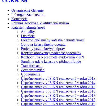
ÚGKK SR
Organizačné členenie
Iné organizácie rezortu
Koncepcie
Preukaz geodeta a kvalifikačná skúška
Kataster nehnuteľností
Aktuality
Lustrácie
Elektronické služby katastra nehnuteľností
Obnova katastrálneho operátu
Projekty pozemkových úprav
Registre obnovenej evidencie pozemkov
Rozhodnutia o predmete evidovania v KN
Sumárne údaje katastra o pôdnom fonde
Transformácie
Zoznam stavieb
Upozornenie
Úspešné zmeny v IS KN realizované v roku 2013
Úspešné zmeny v IS KN realizované v roku 2014
Úspešné zmeny v IS KN realizované v roku 2015
Úspešné zmeny v IS KN realizované v roku 2016
Úspešné zmeny v IS KN realizované v roku 2017
Úspešné zmeny v IS KN realizované v roku 2018
Úspešné zmeny v IS KN realizované v roku 2019