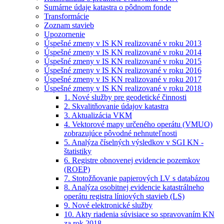
Sumárne údaje katastra o pôdnom fonde
Transformácie
Zoznam stavieb
Upozornenie
Úspešné zmeny v IS KN realizované v roku 2013
Úspešné zmeny v IS KN realizované v roku 2014
Úspešné zmeny v IS KN realizované v roku 2015
Úspešné zmeny v IS KN realizované v roku 2016
Úspešné zmeny v IS KN realizované v roku 2017
Úspešné zmeny v IS KN realizované v roku 2018
1. Nové služby pre geodetické činnosti
2. Skvalitňovanie údajov katastra
3. Aktualizácia VKM
4. Vektorové mapy určeného operátu (VMUO)
zobrazujúce pôvodné nehnuteľnosti
5. Analýza číselných výsledkov v SGI KN -
štatistiky
6. Registre obnovenej evidencie pozemkov
(ROEP)
7. Stotožňovanie papierových LV s databázou
8. Analýza osobitnej evidencie katastrálneho
operátu registra líniových stavieb (LS)
9. Nové elektronické služby
10. Akty riadenia súvisiace so spravovaním KN
za rok 2018