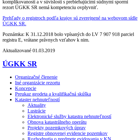
komplikovanosti a v súvislosti s prebiehajúcimi súdnymi spormi
rezort ÚGKK SR nemá kompetenciu ovplyvniť.
Prehľady o registroch podľa krajov sú zverejnené na webovom sídle
ÚGKK SR.
Poznámka: K 31.12.2018 bolo vpísaných do LV 7 907 918 parciel
registra E, vrátane právnych vzťahov k nim.
Aktualizované 01.03.2019
ÚGKK SR
Organizačné členenie
Iné organizácie rezortu
Koncepcie
Preukaz geodeta a kvalifikačná skúška
Kataster nehnuteľností
Aktuality
Lustrácie
Elektronické služby katastra nehnuteľností
Obnova katastrálneho operátu
Projekty pozemkových úprav
Registre obnovenej evidencie pozemkov
Rozhodnutia o predmete evidovania v KN