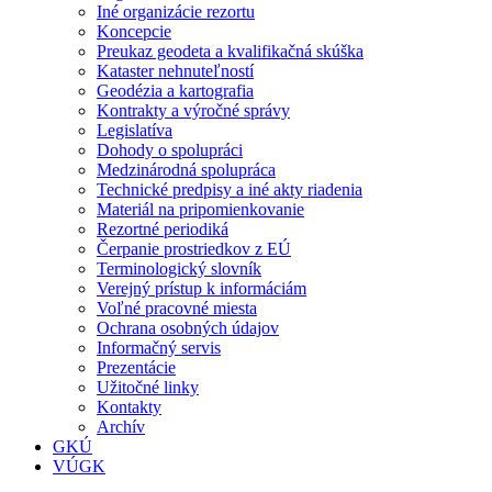
Iné organizácie rezortu
Koncepcie
Preukaz geodeta a kvalifikačná skúška
Kataster nehnuteľností
Geodézia a kartografia
Kontrakty a výročné správy
Legislatíva
Dohody o spolupráci
Medzinárodná spolupráca
Technické predpisy a iné akty riadenia
Materiál na pripomienkovanie
Rezortné periodiká
Čerpanie prostriedkov z EÚ
Terminologický slovník
Verejný prístup k informáciám
Voľné pracovné miesta
Ochrana osobných údajov
Informačný servis
Prezentácie
Užitočné linky
Kontakty
Archív
GKÚ
VÚGK