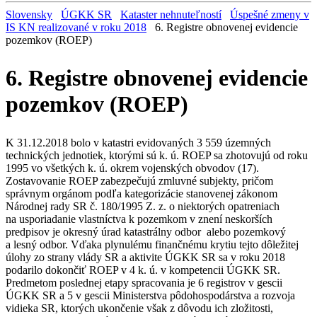
Slovensky
ÚGKK SR
Kataster nehnuteľností
Úspešné zmeny v
IS KN realizované v roku 2018
6. Registre obnovenej evidencie
pozemkov (ROEP)
6. Registre obnovenej evidencie
pozemkov (ROEP)
K 31.12.2018 bolo v katastri evidovaných 3 559 územných
technických jednotiek, ktorými sú k. ú. ROEP sa zhotovujú od roku
1995 vo všetkých k. ú. okrem vojenských obvodov (17).
Zostavovanie ROEP zabezpečujú zmluvné subjekty, pričom
správnym orgánom podľa kategorizácie stanovenej zákonom
Národnej rady SR č. 180/1995 Z. z. o niektorých opatreniach
na usporiadanie vlastníctva k pozemkom v znení neskorších
predpisov je okresný úrad katastrálny odbor alebo pozemkový
a lesný odbor. Vďaka plynulému finančnému krytiu tejto dôležitej
úlohy zo strany vlády SR a aktivite ÚGKK SR sa v roku 2018
podarilo dokončiť ROEP v 4 k. ú. v kompetencii ÚGKK SR.
Predmetom poslednej etapy spracovania je 6 registrov v gescii
ÚGKK SR a 5 v gescii Ministerstva pôdohospodárstva a rozvoja
vidieka SR, ktorých ukončenie však z dôvodu ich zložitosti,