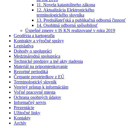
11. Novela katastrálneho zákona
12. Aktualizácia Elektronického
terminologického slovníka
13. Prednášateľská a publikačná odborná činnosť
14. Osobitná odborná spôsobilosť
Úspešné zmeny v IS KN realizované v roku 2019
Geodézia a kartografia
Kontrakty a výročné správy
Legislatíva
Dohody o spolupráci
Medzinárodná spolupráca
Technické predpisy a iné akty riadenia
Materiál na pripomienkovanie
Rezortné periodiká
Čerpanie prostriedkov z EÚ
Terminologický slovník
Verejný prístup k informáciám
Voľné pracovné miesta
Ochrana osobných údajov
Informačný servis
Prezentácie
Užitočné linky
Kontakty
Archív