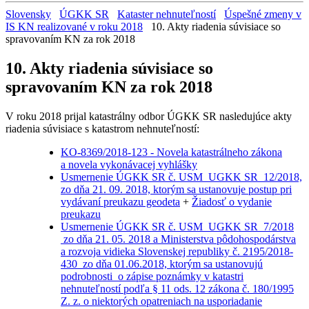
Slovensky
ÚGKK SR
Kataster nehnuteľností
Úspešné zmeny v
IS KN realizované v roku 2018
10. Akty riadenia súvisiace so
spravovaním KN za rok 2018
10. Akty riadenia súvisiace so
spravovaním KN za rok 2018
V roku 2018 prijal katastrálny odbor ÚGKK SR nasledujúce akty
riadenia súvisiace s katastrom nehnuteľností:
KO-8369/2018-123 - Novela katastrálneho zákona
a novela vykonávacej vyhlášky
Usmernenie ÚGKK SR č. USM_UGKK SR_12/2018,
zo dňa 21. 09. 2018, ktorým sa ustanovuje postup pri
vydávaní preukazu geodeta
+
Žiadosť o vydanie
preukazu
Usmernenie ÚGKK SR č. USM_UGKK SR_7/2018
zo dňa 21. 05. 2018 a Ministerstva pôdohospodárstva
a rozvoja vidieka Slovenskej republiky č. 2195/2018-
430 zo dňa 01.06.2018, ktorým sa ustanovujú
podrobnosti o zápise poznámky v katastri
nehnuteľností podľa § 11 ods. 12 zákona č. 180/1995
Z. z. o niektorých opatreniach na usporiadanie