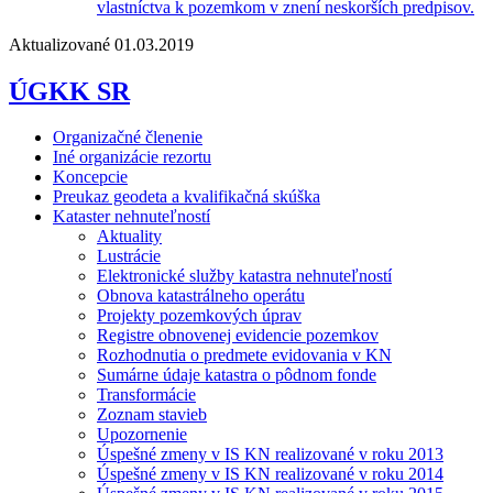
vlastníctva k pozemkom v znení neskorších predpisov.
Aktualizované 01.03.2019
ÚGKK SR
Organizačné členenie
Iné organizácie rezortu
Koncepcie
Preukaz geodeta a kvalifikačná skúška
Kataster nehnuteľností
Aktuality
Lustrácie
Elektronické služby katastra nehnuteľností
Obnova katastrálneho operátu
Projekty pozemkových úprav
Registre obnovenej evidencie pozemkov
Rozhodnutia o predmete evidovania v KN
Sumárne údaje katastra o pôdnom fonde
Transformácie
Zoznam stavieb
Upozornenie
Úspešné zmeny v IS KN realizované v roku 2013
Úspešné zmeny v IS KN realizované v roku 2014