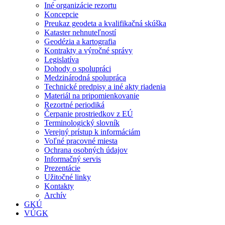
Iné organizácie rezortu
Koncepcie
Preukaz geodeta a kvalifikačná skúška
Kataster nehnuteľností
Geodézia a kartografia
Kontrakty a výročné správy
Legislatíva
Dohody o spolupráci
Medzinárodná spolupráca
Technické predpisy a iné akty riadenia
Materiál na pripomienkovanie
Rezortné periodiká
Čerpanie prostriedkov z EÚ
Terminologický slovník
Verejný prístup k informáciám
Voľné pracovné miesta
Ochrana osobných údajov
Informačný servis
Prezentácie
Užitočné linky
Kontakty
Archív
GKÚ
VÚGK