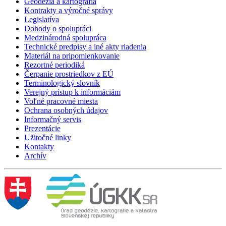
Geodézia a kartografia
Kontrakty a výročné správy
Legislatíva
Dohody o spolupráci
Medzinárodná spolupráca
Technické predpisy a iné akty riadenia
Materiál na pripomienkovanie
Rezortné periodiká
Čerpanie prostriedkov z EÚ
Terminologický slovník
Verejný prístup k informáciám
Voľné pracovné miesta
Ochrana osobných údajov
Informačný servis
Prezentácie
Užitočné linky
Kontakty
Archív