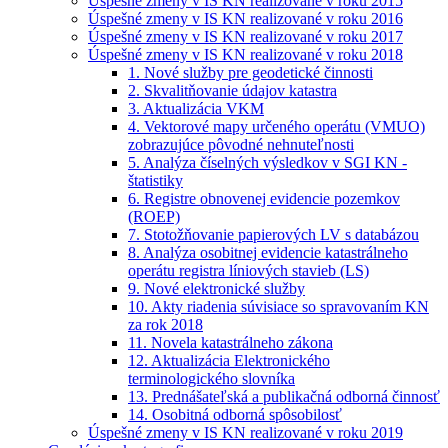
Úspešné zmeny v IS KN realizované v roku 2015
Úspešné zmeny v IS KN realizované v roku 2016
Úspešné zmeny v IS KN realizované v roku 2017
Úspešné zmeny v IS KN realizované v roku 2018
1. Nové služby pre geodetické činnosti
2. Skvalitňovanie údajov katastra
3. Aktualizácia VKM
4. Vektorové mapy určeného operátu (VMUO)
zobrazujúce pôvodné nehnuteľnosti
5. Analýza číselných výsledkov v SGI KN -
štatistiky
6. Registre obnovenej evidencie pozemkov
(ROEP)
7. Stotožňovanie papierových LV s databázou
8. Analýza osobitnej evidencie katastrálneho
operátu registra líniových stavieb (LS)
9. Nové elektronické služby
10. Akty riadenia súvisiace so spravovaním KN
za rok 2018
11. Novela katastrálneho zákona
12. Aktualizácia Elektronického
terminologického slovníka
13. Prednášateľská a publikačná odborná činnosť
14. Osobitná odborná spôsobilosť
Úspešné zmeny v IS KN realizované v roku 2019