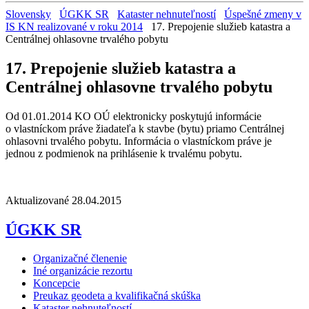
Slovensky
ÚGKK SR
Kataster nehnuteľností
Úspešné zmeny v
IS KN realizované v roku 2014
17. Prepojenie služieb katastra a
Centrálnej ohlasovne trvalého pobytu
17. Prepojenie služieb katastra a
Centrálnej ohlasovne trvalého pobytu
Od 01.01.2014 KO OÚ elektronicky poskytujú informácie
o vlastníckom práve žiadateľa k stavbe (bytu) priamo Centrálnej
ohlasovni trvalého pobytu. Informácia o vlastníckom práve je
jednou z podmienok na prihlásenie k trvalému pobytu.
Aktualizované 28.04.2015
ÚGKK SR
Organizačné členenie
Iné organizácie rezortu
Koncepcie
Preukaz geodeta a kvalifikačná skúška
Kataster nehnuteľností