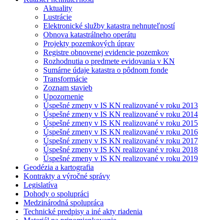
Aktuality
Lustrácie
Elektronické služby katastra nehnuteľností
Obnova katastrálneho operátu
Projekty pozemkových úprav
Registre obnovenej evidencie pozemkov
Rozhodnutia o predmete evidovania v KN
Sumárne údaje katastra o pôdnom fonde
Transformácie
Zoznam stavieb
Upozornenie
Úspešné zmeny v IS KN realizované v roku 2013
Úspešné zmeny v IS KN realizované v roku 2014
Úspešné zmeny v IS KN realizované v roku 2015
Úspešné zmeny v IS KN realizované v roku 2016
Úspešné zmeny v IS KN realizované v roku 2017
Úspešné zmeny v IS KN realizované v roku 2018
Úspešné zmeny v IS KN realizované v roku 2019
Geodézia a kartografia
Kontrakty a výročné správy
Legislatíva
Dohody o spolupráci
Medzinárodná spolupráca
Technické predpisy a iné akty riadenia