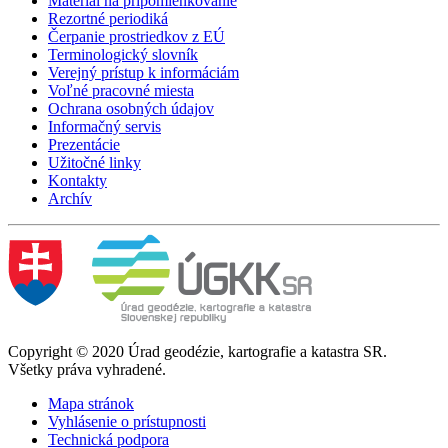
Materiál na pripomienkovanie
Rezortné periodiká
Čerpanie prostriedkov z EÚ
Terminologický slovník
Verejný prístup k informáciám
Voľné pracovné miesta
Ochrana osobných údajov
Informačný servis
Prezentácie
Užitočné linky
Kontakty
Archív
Copyright © 2020 Úrad geodézie, kartografie a katastra SR.
Všetky práva vyhradené.
Mapa stránok
Vyhlásenie o prístupnosti
Technická podpora