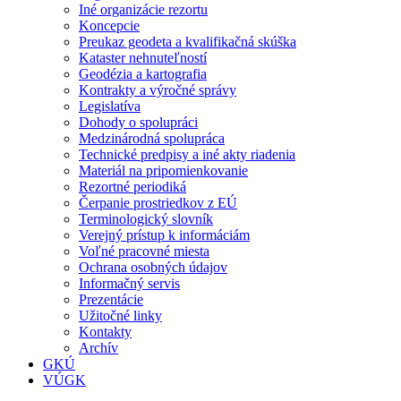
Iné organizácie rezortu
Koncepcie
Preukaz geodeta a kvalifikačná skúška
Kataster nehnuteľností
Geodézia a kartografia
Kontrakty a výročné správy
Legislatíva
Dohody o spolupráci
Medzinárodná spolupráca
Technické predpisy a iné akty riadenia
Materiál na pripomienkovanie
Rezortné periodiká
Čerpanie prostriedkov z EÚ
Terminologický slovník
Verejný prístup k informáciám
Voľné pracovné miesta
Ochrana osobných údajov
Informačný servis
Prezentácie
Užitočné linky
Kontakty
Archív
GKÚ
VÚGK