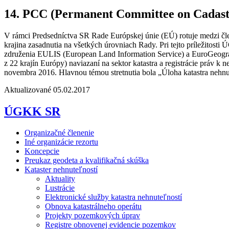
14. PCC (Permanent Committee on Cadastr
V rámci Predsedníctva SR Rade Európskej únie (EÚ) rotuje medzi čl
krajina zasadnutia na všetkých úrovniach Rady. Pri tejto príležito
združenia EULIS (European Land Information Service) a EuroGeograph
z 22 krajín Európy) naviazaní na sektor katastra a registrácie prá
novembra 2016. Hlavnou témou stretnutia bola „Úloha katastra nehnute
Aktualizované 05.02.2017
ÚGKK SR
Organizačné členenie
Iné organizácie rezortu
Koncepcie
Preukaz geodeta a kvalifikačná skúška
Kataster nehnuteľností
Aktuality
Lustrácie
Elektronické služby katastra nehnuteľností
Obnova katastrálneho operátu
Projekty pozemkových úprav
Registre obnovenej evidencie pozemkov