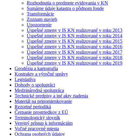
Rozhodnutia o predmete evidovania v KN
Sumárne údaje katastra o pôdnom fonde
Transformácie
Zoznam stavieb
Upozornenie
Úspešné zmeny v IS KN realizované v roku 2013
Úspešné zmeny v IS KN realizované v roku 2014
Úspešné zmeny v IS KN realizované v roku 2015
Úspešné zmeny v IS KN realizované v roku 2016
Úspešné zmeny v IS KN realizované v roku 2017
Úspešné zmeny v IS KN realizované v roku 2018
Úspešné zmeny v IS KN realizované v roku 2019
Geodézia a kartografia
Kontrakty a výročné správy
Legislatíva
Dohody o spolupráci
Medzinárodná spolupráca
Technické predpisy a iné akty riadenia
Materiál na pripomienkovanie
Rezortné periodiká
Čerpanie prostriedkov z EÚ
Terminologický slovník
Verejný prístup k informáciám
Voľné pracovné miesta
Ochrana osobných údajov