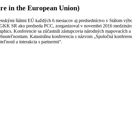
e in the European Union)
enskými štátmi EÚ každých 6 mesiacov aj predsedníctvo v Stálom výbo
sti ÚGKK SR ako predseda PCC, zorganizoval v novembri 2016 medzináro
ics. Konferencie sa zúčastnili zástupcovia národných mapovacích a kat
v k nehnuteľnostiam. Katastrálna konferencia s názvom „Spoločná kon
ľností a interakcia s partnermi“.