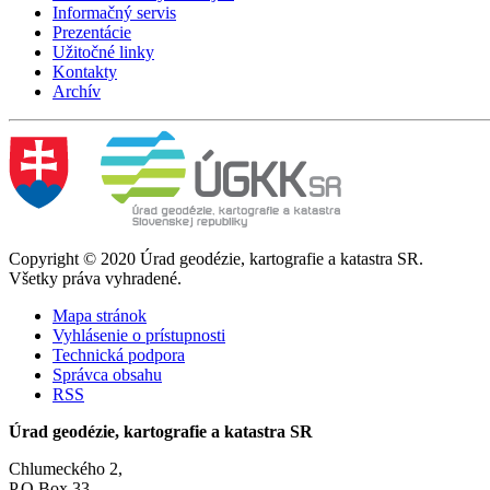
Informačný servis
Prezentácie
Užitočné linky
Kontakty
Archív
Copyright © 2020 Úrad geodézie, kartografie a katastra SR.
Všetky práva vyhradené.
Mapa stránok
Vyhlásenie o prístupnosti
Technická podpora
Správca obsahu
RSS
Úrad geodézie, kartografie a katastra SR
Chlumeckého 2,
P.O.Box 33