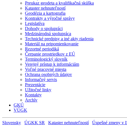
Preukaz geodeta a kvalifikačná skúška
Kataster nehnuteľností
Geodézia a kartografia
Kontrakty a výročné správy
Legislatíva
Dohody o spolupráci
Medzinárodná spolupráca
Technické predpisy a iné akty riadenia
Materiál na pripomienkovanie
Rezortné periodiká
Čerpanie prostriedkov z EÚ
Terminologický slovník
Verejný prístup k informáciám
Voľné pracovné miesta
Ochrana osobných údajov
Informačný servis
Prezentácie
Užitočné linky
Kontakty
Archív
GKÚ
VÚGK
Slovensky
ÚGKK SR
Kataster nehnuteľností
Úspešné zmeny v I