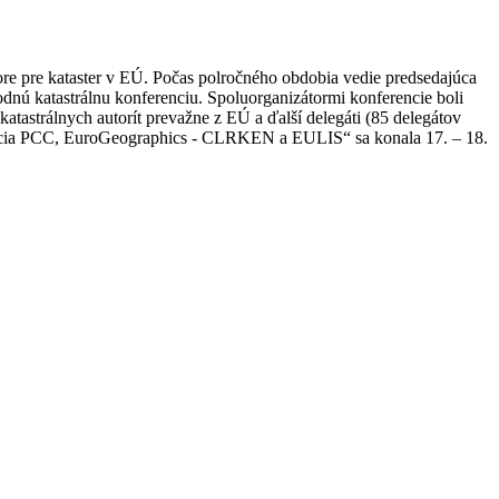
re pre kataster v EÚ. Počas polročného obdobia vedie predsedajúca
dnú katastrálnu konferenciu. Spoluorganizátormi konferencie boli
astrálnych autorít prevažne z EÚ a ďalší delegáti (85 delegátov
ferencia PCC, EuroGeographics - CLRKEN a EULIS“ sa konala 17. – 18.