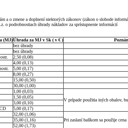
ám a o zmene a doplnení niektorých zákonov (zákon o slobode informá
.z. o podrobnostiach úhrady nákladov za sprístupnenie informácií
a (MJ)
Úhrada za MJ v Sk ( v € )
Pozná
bez úhrady
bez úhrady
ostr.
2,50 (0,08)
4,00 (0,13)
ostr.
5,00 (0,17)
8,00 (0,27)
15,00 (0,50)
30,00 (1,00)
1,00 (0,03)
1,50 (0,05)
V prípade použitia iných obalov, b
3,00 (0,10)
 CD
5,00 (0,17)
32,00 (1,06)
35,00 (1,16)
Pri zaslaní balíkom sa použije cena
52,00 (1,73)