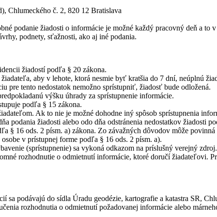
ad), Chlumeckého č. 2, 820 12 Bratislava
obné podanie žiadosti o informácie je možné každý pracovný deň a to v
rhy, podnety, sťažnosti, ako aj iné podania.
idencii žiadostí podľa § 20 zákona.
iadateľa, aby v lehote, ktorá nesmie byť kratšia do 7 dní, neúplnú žiad
ciu pre tento nedostatok nemožno sprístupniť, žiadosť bude odložená.
predpokladanú výšku úhrady za sprístupnenie informácie.
postupuje podľa § 15 zákona.
adateľom. Ak to nie je možné dohodne iný spôsob sprístupnenia inform
a podania žiadosti alebo odo dňa odstránenia nedostatkov žiadosti pod
odľa § 16 ods. 2 písm. a) zákona. Zo závažných dôvodov môže povinná 
 osobe v prístupnej forme podľa § 16 ods. 2 písm. a).
vybavenie (sprístupnenie) sa vykoná odkazom na príslušný verejný zdro
somné rozhodnutie o odmietnutí informácie, ktoré doručí žiadateľovi. P
cií sa podávajú do sídla Úradu geodézie, kartografie a katastra SR, 
učenia rozhodnutia o odmietnutí požadovanej informácie alebo márneho