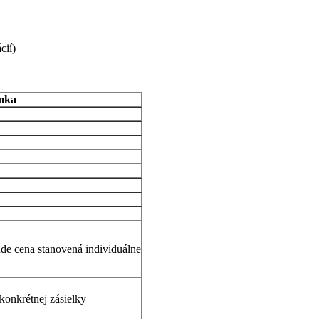
cií)
mka
ude cena stanovená individuálne
 konkrétnej zásielky