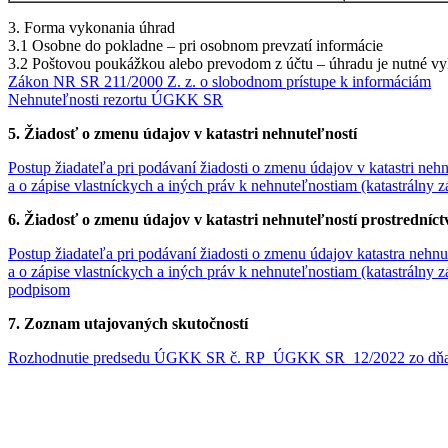
3. Forma vykonania úhrad
3.1 Osobne do pokladne – pri osobnom prevzatí informácie
3.2 Poštovou poukážkou alebo prevodom z účtu – úhradu je nutné v
Zákon NR SR 211/2000 Z. z. o slobodnom prístupe k informáciám
Nehnuteľnosti rezortu ÚGKK SR
5. Žiadosť o zmenu údajov v katastri nehnuteľností
Postup žiadateľa pri podávaní žiadosti o zmenu údajov v katastri n
a o zápise vlastníckych a iných práv k nehnuteľnostiam (katastrálny 
6. Žiadosť o zmenu údajov v katastri nehnuteľností prostredníc
Postup žiadateľa pri podávaní žiadosti o zmenu údajov katastra neh
a o zápise vlastníckych a iných práv k nehnuteľnostiam (katastrálny
podpisom
7. Zoznam utajovaných skutočností
Rozhodnutie predsedu ÚGKK SR č. RP_ÚGKK SR_12/2022 zo dňa 25.