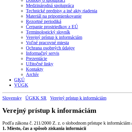
Dohody o spolupráci
Medzinárodná spolupráca
Technické predpisy a iné akty riadenia
Materiál na pripomienkovanie
Rezortné periodiká
Čerpanie prostriedkov z EÚ
Terminologický slovník
Verejný prístup k informáciám
Voľné pracovné miesta
Ochrana osobných údajov
Informačný servis
Prezentácie
Užitočné linky
Kontakty
Archív
GKÚ
VÚGK
Slovensky
ÚGKK SR
Verejný prístup k informáciám
Verejný prístup k informáciám
Podľa zákona č. 211/2000 Z. z. o slobodnom prístupe k informáciám a
1. Miesto, čas a spôsob získania informácií