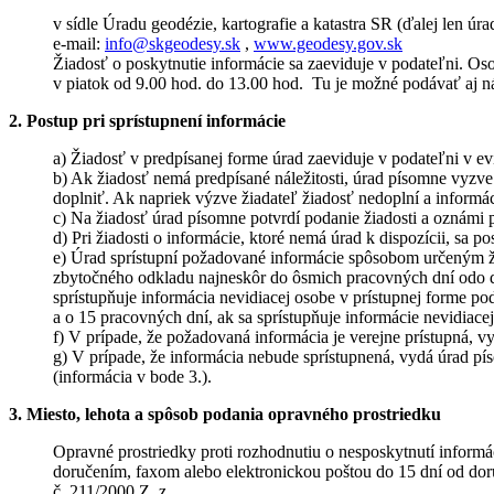
v sídle Úradu geodézie, kartografie a katastra SR (ďalej len úr
e-mail:
info@skgeodesy.sk
,
www.geodesy.gov.sk
Žiadosť o poskytnutie informácie sa zaeviduje v podateľni. Os
v piatok od 9.00 hod. do 13.00 hod. Tu je možné podávať aj náv
2. Postup pri sprístupnení informácie
a) Žiadosť v predpísanej forme úrad zaeviduje v podateľni v ev
b) Ak žiadosť nemá predpísané náležitosti, úrad písomne vyzve ž
doplniť. Ak napriek výzve žiadateľ žiadosť nedoplní a informá
c) Na žiadosť úrad písomne potvrdí podanie žiadosti a oznámi 
d) Pri žiadosti o informácie, ktoré nemá úrad k dispozícii, sa 
e) Úrad sprístupní požadované informácie spôsobom určeným ži
zbytočného odkladu najneskôr do ôsmich pracovných dní odo dň
sprístupňuje informácia nevidiacej osobe v prístupnej forme p
a o 15 pracovných dní, ak sa sprístupňuje informácie nevidiacej
f) V prípade, že požadovaná informácia je verejne prístupná, 
g) V prípade, že informácia nebude sprístupnená, vydá úrad pí
(informácia v bode 3.).
3. Miesto, lehota a spôsob podania opravného prostriedku
Opravné prostriedky proti rozhodnutiu o nesposkytnutí informá
doručením, faxom alebo elektronickou poštou do 15 dní od dor
č. 211/2000 Z. z.