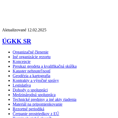
Aktualizované 12.02.2025
ÚGKK SR
Organizačné členenie
Iné organizácie rezortu
Koncepcie
Preukaz geodeta a kvalifikačná skúška
Kataster nehnuteľností
Geodézia a kartografia
Kontrakty a výročné správy
Legislatíva
Dohody o spolupráci
Medzinárodná spolupráca
Technické predpisy a iné akty riadenia
Materiál na pripomienkovanie
Rezortné periodiká
Čerpanie prostriedkov z EÚ