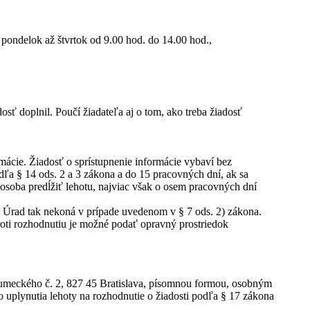
 pondelok až štvrtok od 9.00 hod. do 14.00 hod.,
osť doplnil. Poučí žiadateľa aj o tom, ako treba žiadosť
ácie. Žiadosť o sprístupnenie informácie vybaví bez
ľa § 14 ods. 2 a 3 zákona a do 15 pracovných dní, ak sa
osoba predĺžiť lehotu, najviac však o osem pracovných dní
j. Úrad tak nekoná v prípade uvedenom v § 7 ods. 2) zákona.
roti rozhodnutiu je možné podať opravný prostriedok
Chlumeckého č. 2, 827 45 Bratislava, písomnou formou, osobným
 uplynutia lehoty na rozhodnutie o žiadosti podľa § 17 zákona