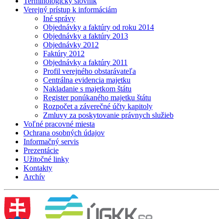
Terminologický slovník
Verejný prístup k informáciám
Iné správy
Objednávky a faktúry od roku 2014
Objednávky a faktúry 2013
Objednávky 2012
Faktúry 2012
Objednávky a faktúry 2011
Profil verejného obstarávateľa
Centrálna evidencia majetku
Nakladanie s majetkom štátu
Register ponúkaného majetku štátu
Rozpočet a záverečné účty kapitoly
Zmluvy za poskytovanie právnych služieb
Voľné pracovné miesta
Ochrana osobných údajov
Informačný servis
Prezentácie
Užitočné linky
Kontakty
Archív