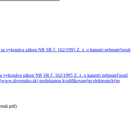
 sa vykonáva zákon NR SR č. 162/1995 Z. z. o katastri nehnuteľností
sa vykonáva zákon NR SR č. 162/1995 Z. z. o katastri nehnuteľností
ávy (www.slovensko.sk) podpísanou kvalifikovaným elektronickým
rmát pdf)