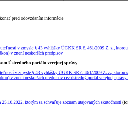
ykonať pred odovzdaním informácie.
ehnuteľností v zmysle § 43 vyhlášky ÚGKK SR č. 461/2009 Z. z., ktorou
zákon) v znení neskorších predpisov
tvom Ústredného portálu verejnej správy
nuteľností v zmysle § 43 vyhlášky ÚGKK SR č. 461/2009 Z. z., ktorou 
 zákon) v znení neskorších predpisov cez ústredný portál verejnej spr
10.2022, ktorým sa schvaľuje zoznam utajovaných skutočností
(fo