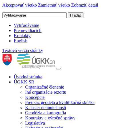
Akceptovať všetko
Zamietnuť všetko
Zobraziť detail
Vyhľadávanie
Pre nevidiacich
Kontakty
English
Textová verzia stránky
Úvodná stránka
ÚGKK SR
Organizačné členenie
Iné organizácie rezortu
Koncepcie
Preukaz geodeta a kvalifikačná skúška
Kataster nehnuteľností
Geodézia a kartografia
Kontrakty a výročné správy
Legislatíva