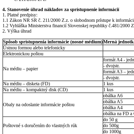
4. Stanovenie úhrad nákladov za sprístupnenie informácií
1. Platné predpisy:
1.1 Zákon NR SR č. 211/2000 Z.z. o slobodnom prístupe k informáci
1.2 Vyhláška Ministerstva financií Slovenskej republiky č.481/2000 Z
2. Výška úhrad
Spôsob sprístupnenia informácie (nosné médium)
Merná jednotk
Ústnou formou alebo telefonicky
Elektronickou poštou
formát A4 - jedn
- dvojstr.
Na médiu – papier
formát A3 – jedn
- dvojstr.
Na médiu – disketa (FD)
1 kus
Na médiu – kompaktný disk (CD)
1 kus
obálka A6
obálka A5
Obaly na odoslanie informácie poštou
obálka A4
obálka na FD a
do 50 g
Poštovné s doručením do vlastných rúk
do 500g
do 1000g