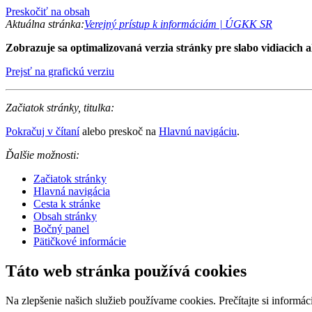
Preskočiť na obsah
Aktuálna stránka:
Verejný prístup k informáciám | ÚGKK SR
Zobrazuje sa optimalizovaná verzia stránky pre slabo vidiacich al
Prejsť na grafickú verziu
Začiatok stránky, titulka:
Pokračuj v čítaní
alebo preskoč na
Hlavnú navigáciu
.
Ďalšie možnosti:
Začiatok stránky
Hlavná navigácia
Cesta k stránke
Obsah stránky
Bočný panel
Pätičkové informácie
Táto web stránka používá cookies
Na zlepšenie našich služieb používame cookies. Prečítajte si inform