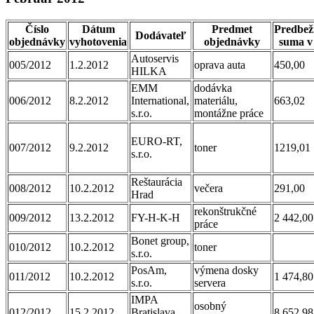
Číslo
Dátum
Predmet
Predbež
Dodávateľ
objednávky
vyhotovenia
objednávky
suma v
Autoservis
005/2012
1.2.2012
oprava auta
450,00
HILKA
EMM
dodávka
006/2012
8.2.2012
International,
materiálu,
663,02
s.r.o.
montážne práce
EURO-RT,
007/2012
9.2.2012
toner
1219,01
s.r.o.
Reštaurácia
008/2012
10.2.2012
večera
291,00
Hrad
rekonštrukčné
009/2012
13.2.2012
FY-H-K-H
2 442,00
práce
Bonet group,
010/2012
10.2.2012
toner
s.r.o.
PosAm,
výmena dosky
011/2012
10.2.2012
1 474,80
s.r.o.
servera
IMPA
osobný
012/2012
15.2.2012
Bratislava,
8 652,98