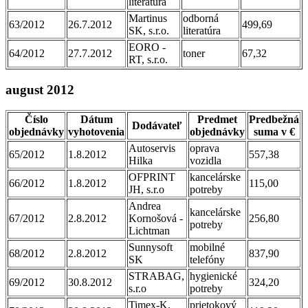
literatúra
Martinus
odborná
63/2012
26.7.2012
499,69
SK, s.r.o.
literatúra
EORO -
64/2012
27.7.2012
toner
67,32
RT, s.r.o.
august 2012
Číslo
Dátum
Predmet
Predbežná
Dodávateľ
objednávky
vyhotovenia
objednávky
suma v €
Autoservis
oprava
65/2012
1.8.2012
557,38
Hilka
vozidla
OFPRINT
kancelárske
66/2012
1.8.2012
115,00
JH, s.r.o
potreby
Andrea
kancelárske
67/2012
2.8.2012
Kornošová -
256,80
potreby
Lichtman
Sunnysoft
mobilné
68/2012
2.8.2012
837,90
SK
telefóny
STRABAG,
hygienické
69/2012
30.8.2012
324,20
s.r.o
potreby
Timex-K,
prietokový