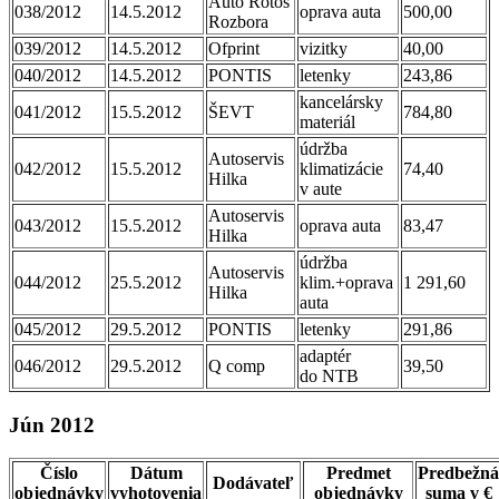
Auto Rotos
038/2012
14.5.2012
oprava auta
500,00
Rozbora
039/2012
14.5.2012
Ofprint
vizitky
40,00
040/2012
14.5.2012
PONTIS
letenky
243,86
kancelársky
041/2012
15.5.2012
ŠEVT
784,80
materiál
údržba
Autoservis
042/2012
15.5.2012
klimatizácie
74,40
Hilka
v aute
Autoservis
043/2012
15.5.2012
oprava auta
83,47
Hilka
údržba
Autoservis
044/2012
25.5.2012
klim.+oprava
1 291,60
Hilka
auta
045/2012
29.5.2012
PONTIS
letenky
291,86
adaptér
046/2012
29.5.2012
Q comp
39,50
do NTB
Jún 2012
Číslo
Dátum
Predmet
Predbežná
Dodávateľ
objednávky
vyhotovenia
objednávky
suma v €