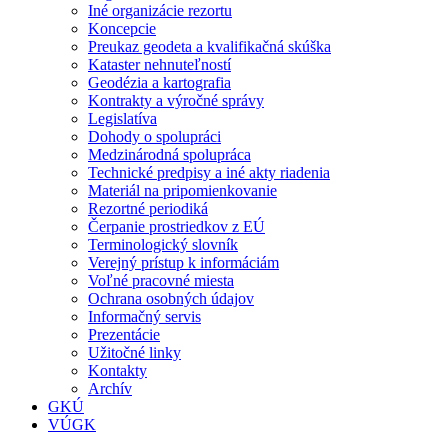
Iné organizácie rezortu
Koncepcie
Preukaz geodeta a kvalifikačná skúška
Kataster nehnuteľností
Geodézia a kartografia
Kontrakty a výročné správy
Legislatíva
Dohody o spolupráci
Medzinárodná spolupráca
Technické predpisy a iné akty riadenia
Materiál na pripomienkovanie
Rezortné periodiká
Čerpanie prostriedkov z EÚ
Terminologický slovník
Verejný prístup k informáciám
Voľné pracovné miesta
Ochrana osobných údajov
Informačný servis
Prezentácie
Užitočné linky
Kontakty
Archív
GKÚ
VÚGK