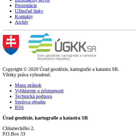
Prezentácie
Užitočné linky
Kontakty
Archív
Copyright © 2020 Úrad geodézie, kartografie a katastra SR.
Všetky práva vyhradené.
Mapa stránok
Vyhlásenie o prístupnosti
Technická podpora
Správca obsahu
RSS
Úrad geodézie, kartografie a katastra SR
Chlumeckého 2,
P.O.Box 33