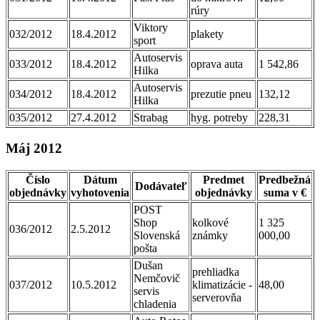
rúry
Viktory
032/2012
18.4.2012
plakety
sport
Autoservis
033/2012
18.4.2012
oprava auta
1 542,86
Hilka
Autoservis
034/2012
18.4.2012
prezutie pneu
132,12
Hilka
035/2012
27.4.2012
Strabag
hyg. potreby
228,31
Máj 2012
Číslo
Dátum
Predmet
Predbežná
Dodávateľ
objednávky
vyhotovenia
objednávky
suma v €
POST
Shop
kolkové
1 325
036/2012
2.5.2012
Slovenská
známky
000,00
pošta
Dušan
prehliadka
Nemčovič
037/2012
10.5.2012
klimatizácie -
48,00
servis
serverovňa
chladenia