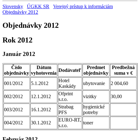
Slovensky
ÚGKK SR
Verejný prístup k informáciám
Objednávky 2012
Objednávky 2012
Rok 2012
Január 2012
Číslo
Dátum
Predmet
Predbežná
Dodávateľ
objednávky
vyhotovenia
objednávky
suma v €
Hotel
001/2012
5.1.2012
ubytovanie
2 004,60
Kaskády
Ofprint
002/2012
12.1.2012
vizitky
30,00
s.r.o.
Strabag
hygienické
003/2012
16.1.2012
PFS
potreby
EURO-RT,
004/2012
30.1.2012
toner
s.r.o.
Február 2012