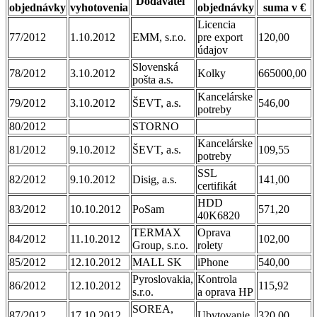
Dodávateľ
objednávky
vyhotovenia
objednávky
suma v €
Licencia
77/2012
1.10.2012
EMM, s.r.o.
pre export
120,00
údajov
Slovenská
78/2012
3.10.2012
Kolky
665000,00
pošta a.s.
Kancelárske
79/2012
3.10.2012
ŠEVT, a.s.
546,00
potreby
80/2012
STORNO
Kancelárske
81/2012
9.10.2012
ŠEVT, a.s.
109,55
potreby
SSL
82/2012
9.10.2012
Disig, a.s.
141,00
certifikát
HDD
83/2012
10.10.2012
PoSam
571,20
40K6820
TERMAX
Oprava
84/2012
11.10.2012
102,00
Group, s.r.o.
rolety
85/2012
12.10.2012
MALL SK
iPhone
540,00
Pyroslovakia,
Kontrola
86/2012
12.10.2012
115,92
s.r.o.
a oprava HP
SOREA,
87/2012
17.10.2012
Ubytovanie
320,00