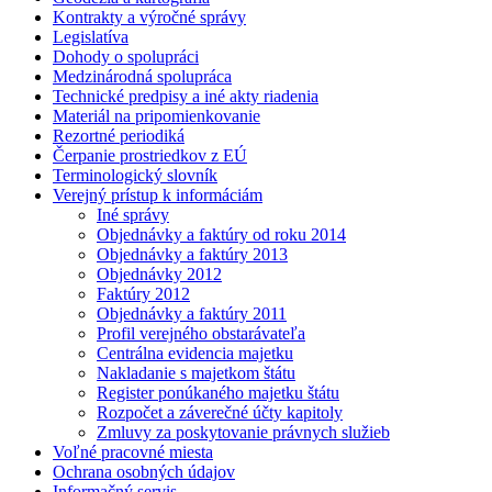
Kontrakty a výročné správy
Legislatíva
Dohody o spolupráci
Medzinárodná spolupráca
Technické predpisy a iné akty riadenia
Materiál na pripomienkovanie
Rezortné periodiká
Čerpanie prostriedkov z EÚ
Terminologický slovník
Verejný prístup k informáciám
Iné správy
Objednávky a faktúry od roku 2014
Objednávky a faktúry 2013
Objednávky 2012
Faktúry 2012
Objednávky a faktúry 2011
Profil verejného obstarávateľa
Centrálna evidencia majetku
Nakladanie s majetkom štátu
Register ponúkaného majetku štátu
Rozpočet a záverečné účty kapitoly
Zmluvy za poskytovanie právnych služieb
Voľné pracovné miesta
Ochrana osobných údajov
Informačný servis