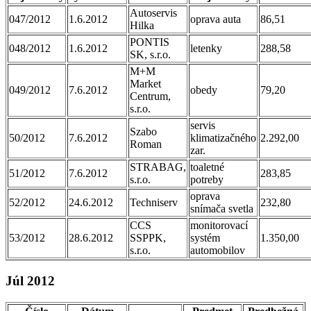
Autoservis
047/2012
1.6.2012
oprava auta
86,51
Hilka
PONTIS
048/2012
1.6.2012
letenky
288,58
SK, s.r.o.
M+M
Market
049/2012
7.6.2012
obedy
79,20
Centrum,
s.r.o.
servis
Szabo
50/2012
7.6.2012
klimatizačného
2.292,00
Roman
zar.
STRABAG,
toaletné
51/2012
7.6.2012
283,85
s.r.o.
potreby
oprava
52/2012
24.6.2012
Techniserv
232,80
snímača svetla
CCS
monitorovací
53/2012
28.6.2012
SSPPK,
systém
1.350,00
s.r.o.
automobilov
Júl 2012