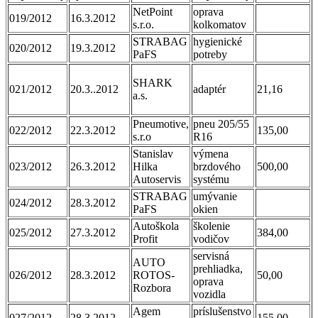
NetPoint
oprava
019/2012
16.3.2012
s.r.o.
kolkomatov
STRABAG
hygienické
020/2012
19.3.2012
PaFS
potreby
SHARK
021/2012
20.3..2012
adaptér
21,16
a.s.
Pneumotive,
pneu 205/55
022/2012
22.3.2012
135,00
s.r.o
R16
Stanislav
výmena
023/2012
26.3.2012
Hilka
brzdového
500,00
Autoservis
systému
STRABAG
umývanie
024/2012
28.3.2012
PaFS
okien
Autoškola
školenie
025/2012
27.3.2012
384,00
Profit
vodičov
servisná
AUTO
prehliadka,
026/2012
28.3.2012
ROTOS-
50,00
oprava
Rozbora
vozidla
Agem
príslušenstvo
027/2012
28.3.2012
155,00