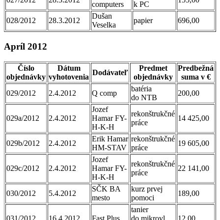
computers
k PC
Dušan
028/2012
28.3.2012
papier
696,00
Veselka
Apríl 2012
Číslo
Dátum
Predmet
Predbežná
Dodávateľ
objednávky
vyhotovenia
objednávky
suma v €
batéria
029/2012
2.4.2012
Q comp
200,00
do NTB
Jozef
rekonštrukčné
029a/2012
2.4.2012
Hamar FY-
14 425,00
práce
H-K-H
Erik Hamar
rekonštrukčné
029b/2012
2.4.2012
19 605,00
HM-STAV
práce
Jozef
rekonštrukčné
029c/2012
2.4.2012
Hamar FY-
22 141,00
práce
H-K-H
SČK BA
kurz prvej
030/2012
5.4.2012
189,00
mesto
pomoci
tanier
031/2012
16.4.2012
Fast Plus
do mikrovl.
12,00