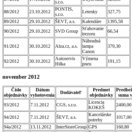
s.r.o.
PONTIS,
88/2012
23.10.2012
Letenky
327,75
s.r.o.
89/2012
29.10.2012
ŠEVT, a.s.
Kalendáre
1395,58
Sťahovanie
90/2012
29.10.2012
SVD Group
66,54
trezoru
Náhradná
91/2012
30.10.2012
Alza.cz, a.s.
lampa
379,30
Canon
Autoservis
Výmena
92/2012
30.10.2012
191,15
Hilka
pneu
november 2012
Číslo
Dátum
Predmet
Predbe
Dodávateľ
objednávky
vyhotovenia
objednávky
suma v
Licencia
93/2012
7.11.2012
CGS, s.r.o.
2400,00
KOKEŠ
Kancelárske
94/2012
7.11.2012
ŠEVT, a.s.
1017,00
potreby
94a/2012
13.11.2012
InterStoreGroup
GPS
160,80