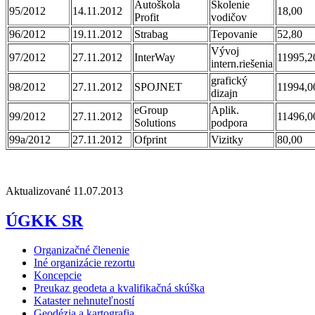
Autoškola
Školenie
95/2012
14.11.2012
18,00
Profit
vodičov
96/2012
19.11.2012
Strabag
Tepovanie
52,80
Vývoj
97/2012
27.11.2012
InterWay
11995,2
intern.riešenia
grafický
98/2012
27.11.2012
SPOJNET
11994,0
dizajn
eGroup
Aplik.
99/2012
27.11.2012
11496,0
Solutions
podpora
99a/2012
27.11.2012
Ofprint
Vizitky
80,00
Aktualizované 11.07.2013
ÚGKK SR
Organizačné členenie
Iné organizácie rezortu
Koncepcie
Preukaz geodeta a kvalifikačná skúška
Kataster nehnuteľností
Geodézia a kartografia