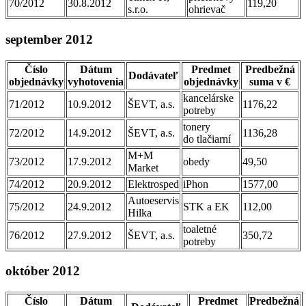
70/2012
30.8.2012
119,20
s.r.o.
ohrievač
september 2012
Číslo
Dátum
Predmet
Predbežná
Dodávateľ
objednávky
vyhotovenia
objednávky
suma v €
kancelárske
71/2012
10.9.2012
ŠEVT, a.s.
1176,22
potreby
tonery
72/2012
14.9.2012
ŠEVT, a.s.
1136,28
do tlačiarní
M+M
73/2012
17.9.2012
obedy
49,50
Market
74/2012
20.9.2012
Elektrosped
iPhon
1577,00
Autoeservis
75/2012
24.9.2012
STK a EK
112,00
Hilka
toaletné
76/2012
27.9.2012
ŠEVT, a.s.
350,72
potreby
október 2012
Číslo
Dátum
Predmet
Predbežná