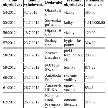
Číslo
Dátum
Predmet
Predbežná
Dodávateľ
objednávky
vyhotovenia
objednávky
suma v €
Ofprint JH,
54/2012
4.7.2012
vizitky
380,00
s.r.o.
Slovenská
55/2012
12.7.2012
kolky
1.115.000,00
pošta, a.s.
Ofprint JH,
56/2012
18.7.2012
vizitky
120,00
s.r.o.
Strabag,
hygienické
57/2012
23.7.2012
324,20
s.r.o.
potrby
preklad
Zelenka
58/2012
23.7.2012
textu do AJ,
200,90
Bratislava
NJ
PONTIS
59/2012
24.7.2012
letenky
871,22
SK, s.r.o.
Autoškola
školenie
60/2012
25.7.2012
72,00
Profit
vodičov
Autoservis
oprava
61/2012
26.7.2012
85,48
HILKA
vozidla
Katarína
Hrdá,
odborná
62/2012
26.7.2012
214,58
Právnická
literatúra