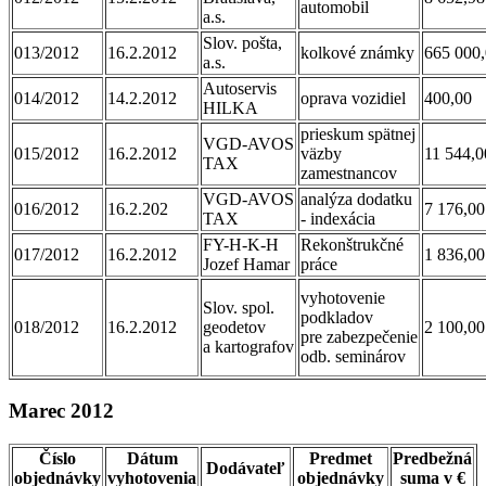
automobil
a.s.
Slov. pošta,
013/2012
16.2.2012
kolkové známky
665 000
a.s.
Autoservis
014/2012
14.2.2012
oprava vozidiel
400,00
HILKA
prieskum spätnej
VGD-AVOS
015/2012
16.2.2012
väzby
11 544,0
TAX
zamestnancov
VGD-AVOS
analýza dodatku
016/2012
16.2.202
7 176,00
TAX
- indexácia
FY-H-K-H
Rekonštrukčné
017/2012
16.2.2012
1 836,00
Jozef Hamar
práce
vyhotovenie
Slov. spol.
podkladov
018/2012
16.2.2012
geodetov
2 100,00
pre zabezpečenie
a kartografov
odb. seminárov
Marec 2012
Číslo
Dátum
Predmet
Predbežná
Dodávateľ
objednávky
vyhotovenia
objednávky
suma v €