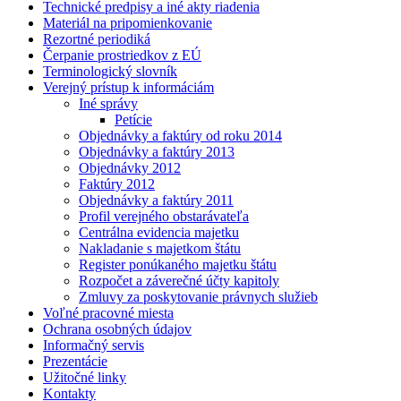
Technické predpisy a iné akty riadenia
Materiál na pripomienkovanie
Rezortné periodiká
Čerpanie prostriedkov z EÚ
Terminologický slovník
Verejný prístup k informáciám
Iné správy
Petície
Objednávky a faktúry od roku 2014
Objednávky a faktúry 2013
Objednávky 2012
Faktúry 2012
Objednávky a faktúry 2011
Profil verejného obstarávateľa
Centrálna evidencia majetku
Nakladanie s majetkom štátu
Register ponúkaného majetku štátu
Rozpočet a záverečné účty kapitoly
Zmluvy za poskytovanie právnych služieb
Voľné pracovné miesta
Ochrana osobných údajov
Informačný servis
Prezentácie
Užitočné linky
Kontakty