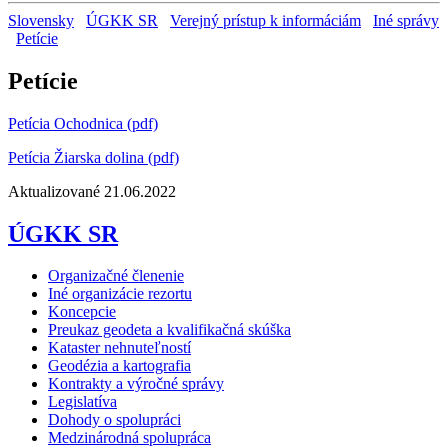
Slovensky
ÚGKK SR
Verejný prístup k informáciám
Iné správy
Petície
Petície
Petícia Ochodnica (pdf)
Petícia Žiarska dolina (pdf)
Aktualizované 21.06.2022
ÚGKK SR
Organizačné členenie
Iné organizácie rezortu
Koncepcie
Preukaz geodeta a kvalifikačná skúška
Kataster nehnuteľností
Geodézia a kartografia
Kontrakty a výročné správy
Legislatíva
Dohody o spolupráci
Medzinárodná spolupráca