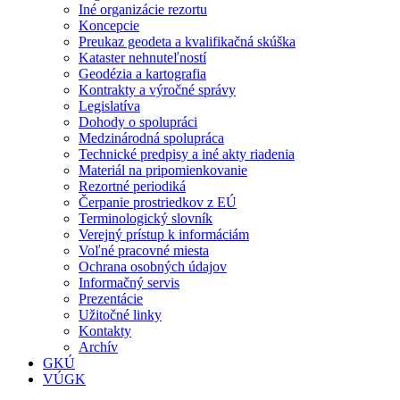
Iné organizácie rezortu
Koncepcie
Preukaz geodeta a kvalifikačná skúška
Kataster nehnuteľností
Geodézia a kartografia
Kontrakty a výročné správy
Legislatíva
Dohody o spolupráci
Medzinárodná spolupráca
Technické predpisy a iné akty riadenia
Materiál na pripomienkovanie
Rezortné periodiká
Čerpanie prostriedkov z EÚ
Terminologický slovník
Verejný prístup k informáciám
Voľné pracovné miesta
Ochrana osobných údajov
Informačný servis
Prezentácie
Užitočné linky
Kontakty
Archív
GKÚ
VÚGK