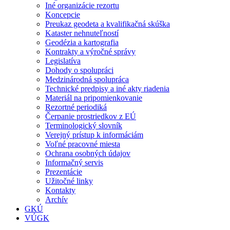
Iné organizácie rezortu
Koncepcie
Preukaz geodeta a kvalifikačná skúška
Kataster nehnuteľností
Geodézia a kartografia
Kontrakty a výročné správy
Legislatíva
Dohody o spolupráci
Medzinárodná spolupráca
Technické predpisy a iné akty riadenia
Materiál na pripomienkovanie
Rezortné periodiká
Čerpanie prostriedkov z EÚ
Terminologický slovník
Verejný prístup k informáciám
Voľné pracovné miesta
Ochrana osobných údajov
Informačný servis
Prezentácie
Užitočné linky
Kontakty
Archív
GKÚ
VÚGK