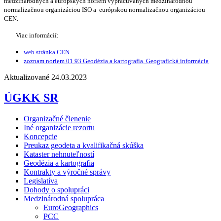
medzinárodných a európskych noriem vypracúvaných medzinárodnou
normalizačnou organizáciou ISO a európskou normalizačnou organizáciou
CEN.
Viac informácií:
web stránka CEN
zoznam noriem 01 93 Geodézia a kartografia. Geografická informácia
Aktualizované 24.03.2023
ÚGKK SR
Organizačné členenie
Iné organizácie rezortu
Koncepcie
Preukaz geodeta a kvalifikačná skúška
Kataster nehnuteľností
Geodézia a kartografia
Kontrakty a výročné správy
Legislatíva
Dohody o spolupráci
Medzinárodná spolupráca
EuroGeographics
PCC