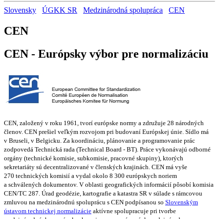
Slovensky
ÚGKK SR
Medzinárodná spolupráca
CEN
CEN
CEN - Európsky výbor pre normalizáciu
CEN, založený v roku 1961, tvorí európske normy a združuje 28 národných
členov. CEN prešiel veľkým rozvojom pri budovaní Európskej únie. Sídlo má
v Bruseli, v Belgicku. Za koordináciu, plánovanie a programovanie prác
zodpovedá Technická rada (Technical Board - BT). Práce vykonávajú odborné
orgány (technické komisie, subkomisie, pracovné skupiny), ktorých
sekretariáty sú decentralizované v členských krajinách. CEN má vyše
270 technických komisií a vydal okolo 8 300 európskych noriem
a schválených dokumentov. V oblasti geografických informácií pôsobí komisia
CEN/TC 287. Úrad geodézie, kartografie a katastra SR v súlade s rámcovou
zmluvou na medzinárodnú spoluprácu s CEN podpísanou so
Slovenským
ústavom technickej normalizácie
aktívne spolupracuje pri tvorbe