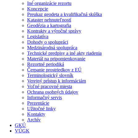
Iné organizácie rezortu
Koncepcie
Preukaz geodeta a kvalifikačná skúška
Kataster nehnuteľností
Geodézia a kartografia
Kontrakty a výročné správy
Legislatíva
Dohody o spolupráci
Medzinárodná spolupráca
Technické predpisy a iné akty riadenia
Materiál na pripomienkovanie
Rezortné periodiká
Čerpanie prostriedkov z EÚ
Terminologický slovník
Verejný prístup k informáciám
Voľné pracovné miesta
Ochrana osobných údajov
Informačný servis
Prezentácie
Užitočné linky
Kontakty
Archív
GKÚ
VÚGK