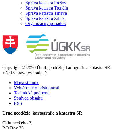
Správa katastra Prešov
Správa katastra Trenčín
Správa katastra Trnava
Správa katastra Žilina
Organizačný poriadok
Copyright © 2020 Úrad geodézie, kartografie a katastra SR.
Všetky práva vyhradené.
Mapa stránok
Vyhlásenie o prístupnosti
Technická podpora
Správca obsahu
RSS
Úrad geodézie, kartografie a katastra SR
Chlumeckého 2,
P.O.Box 33