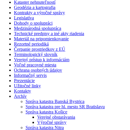
Kataster nehnuteľností
Geodézia a kartografia
Kontrakty a výročné správy
Legislatíva
Dohody o spolupráci
Medzinárodná spolupráca
Technické predpisy a iné akty riadenia
Materiál na pripomienkovanie
Rezortné periodiká
Čerpanie prostriedkov z EÚ
Terminologický slovník
Verejný prístup k informáciám
Voľné pracovné miesta
Ochrana osobných údajov
Informačný servis
Prezentácie
Užitočné linky
Kontakty
Archív
Správa katastra Banská Bystrica
Správa katastra pre hl. mesto SR Bratislavu
Správa katastra Košice
Verejné obstarávania
Výročné správy
Správa katastra Nitra