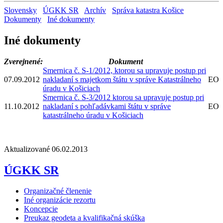
Slovensky
ÚGKK SR
Archív
Správa katastra Košice
Dokumenty
Iné dokumenty
Iné dokumenty
Zverejnené:
Dokument
Smernica č. S-1/2012, ktorou sa upravuje postup pri
07.09.2012
nakladaní s majetkom štátu v správe Katastrálneho
EO
úradu v Košiciach
Smernica č. S-3/2012 ktorou sa upravuje postup pri
11.10.2012
nakladaní s pohľadávkami štátu v správe
EO
katastrálneho úradu v Košiciach
Aktualizované 06.02.2013
ÚGKK SR
Organizačné členenie
Iné organizácie rezortu
Koncepcie
Preukaz geodeta a kvalifikačná skúška