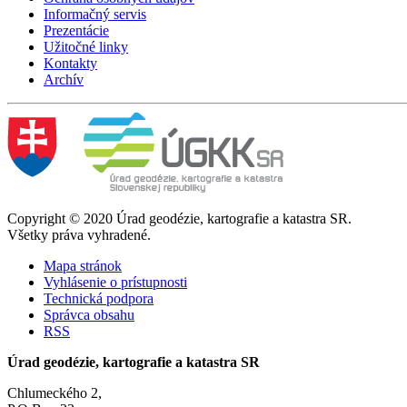
Informačný servis
Prezentácie
Užitočné linky
Kontakty
Archív
Copyright © 2020 Úrad geodézie, kartografie a katastra SR.
Všetky práva vyhradené.
Mapa stránok
Vyhlásenie o prístupnosti
Technická podpora
Správca obsahu
RSS
Úrad geodézie, kartografie a katastra SR
Chlumeckého 2,