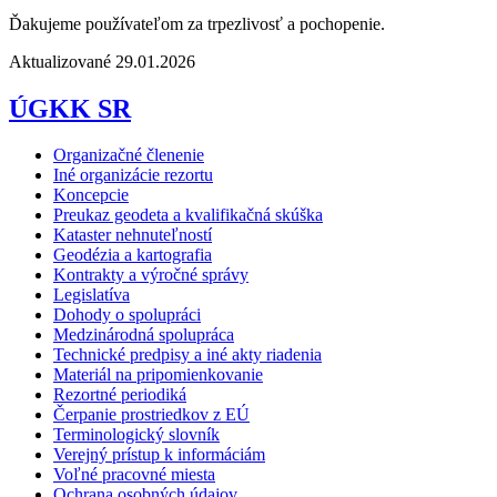
Ďakujeme používateľom za trpezlivosť a pochopenie.
Aktualizované 29.01.2026
ÚGKK SR
Organizačné členenie
Iné organizácie rezortu
Koncepcie
Preukaz geodeta a kvalifikačná skúška
Kataster nehnuteľností
Geodézia a kartografia
Kontrakty a výročné správy
Legislatíva
Dohody o spolupráci
Medzinárodná spolupráca
Technické predpisy a iné akty riadenia
Materiál na pripomienkovanie
Rezortné periodiká
Čerpanie prostriedkov z EÚ
Terminologický slovník
Verejný prístup k informáciám
Voľné pracovné miesta
Ochrana osobných údajov