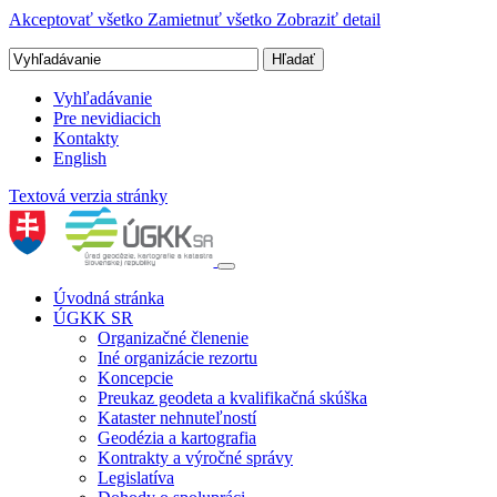
Akceptovať všetko
Zamietnuť všetko
Zobraziť detail
Vyhľadávanie
Pre nevidiacich
Kontakty
English
Textová verzia stránky
Úvodná stránka
ÚGKK SR
Organizačné členenie
Iné organizácie rezortu
Koncepcie
Preukaz geodeta a kvalifikačná skúška
Kataster nehnuteľností
Geodézia a kartografia
Kontrakty a výročné správy
Legislatíva