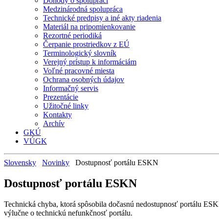
Dohody o spolupráci
Medzinárodná spolupráca
Technické predpisy a iné akty riadenia
Materiál na pripomienkovanie
Rezortné periodiká
Čerpanie prostriedkov z EÚ
Terminologický slovník
Verejný prístup k informáciám
Voľné pracovné miesta
Ochrana osobných údajov
Informačný servis
Prezentácie
Užitočné linky
Kontakty
Archív
GKÚ
VÚGK
Slovensky
Novinky
Dostupnosť portálu ESKN
Dostupnosť portálu ESKN
Technická chyba, ktorá spôsobila dočasnú nedostupnosť portálu ESKN, 
výlučne o technickú nefunkčnosť portálu.