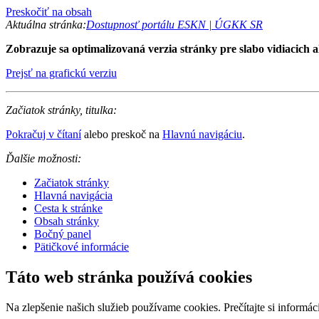
Preskočiť na obsah
Aktuálna stránka:
Dostupnosť portálu ESKN | ÚGKK SR
Zobrazuje sa optimalizovaná verzia stránky pre slabo vidiacich al
Prejsť na grafickú verziu
Začiatok stránky, titulka:
Pokračuj v čítaní
alebo preskoč na
Hlavnú navigáciu
.
Ďalšie možnosti:
Začiatok stránky
Hlavná navigácia
Cesta k stránke
Obsah stránky
Bočný panel
Pätičkové informácie
Táto web stránka používá cookies
Na zlepšenie našich služieb používame cookies. Prečítajte si inform