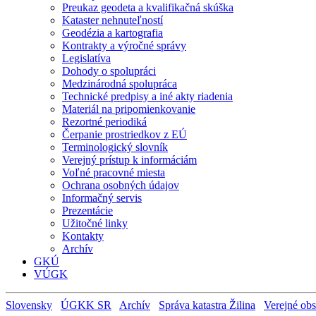
Preukaz geodeta a kvalifikačná skúška
Kataster nehnuteľností
Geodézia a kartografia
Kontrakty a výročné správy
Legislatíva
Dohody o spolupráci
Medzinárodná spolupráca
Technické predpisy a iné akty riadenia
Materiál na pripomienkovanie
Rezortné periodiká
Čerpanie prostriedkov z EÚ
Terminologický slovník
Verejný prístup k informáciám
Voľné pracovné miesta
Ochrana osobných údajov
Informačný servis
Prezentácie
Užitočné linky
Kontakty
Archív
GKÚ
VÚGK
Slovensky
ÚGKK SR
Archív
Správa katastra Žilina
Verejné obs