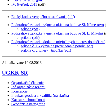
I. štvrťrok 2012
(pdf)
IV. štvrťrok 2011
(pdf)
Etický kódex verejného obstarávania (pdf)
Podprahová zákazka výmena okien na budove Sk Námestovo
(
príloha (pdf)
Podprahová zákazka výmena okien na budove Sk L. Mikuláš
(
príloha (pdf)
Podprahová zákazka dodanie originálnych tonerov do tlačiarní
príloha č. 1 - výzva na predkladanie ponúk (pdf)
príloha č. 2 tonery - tabuľka (pdf)
Aktualizované 19.08.2013
ÚGKK SR
Organizačné členenie
Iné organizácie rezortu
Koncepcie
Preukaz geodeta a kvalifikačná skúška
Kataster nehnuteľností
Geodézia a kartografia