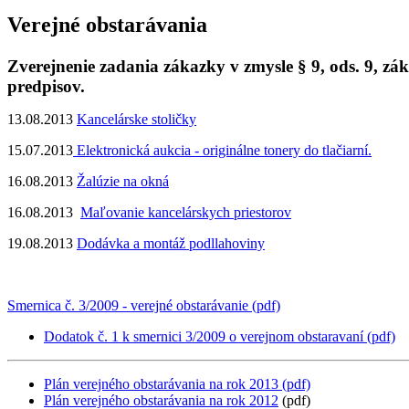
Verejné obstarávania
Zverejnenie zadania zákazky v zmysle § 9, ods. 9, zá
predpisov.
13.08.2013
Kancelárske stoličky
15.07.2013
Elektronická aukcia - originálne tonery do tlačiarní.
16.08.2013
Žalúzie na okná
16.08.2013
Maľovanie kancelárskych priestorov
19.08.2013
Dodávka a montáž podllahoviny
Smernica č. 3/2009 - verejné obstarávanie (pdf)
Dodatok č. 1 k smernici 3/2009 o verejnom obstaravaní (pdf)
Plán verejného obstarávania na rok 2013 (pdf)
Plán verejného obstarávania na rok 2012
(pdf)