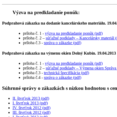
Výzva na predkladanie ponúk:
Podprahová zákazka na dodanie kancelárskeho materiálu. 19.04
príloha č. 1 -
výzva na predkladanie ponúk (pdf)
príloha č. 2 –
súťažné podklady – Kancelársky materiál (
príloha č.3 -
správa o zákazke (pdf)
Podprahová zákazka na výmenu okien Dolný Kubín. 19.04.2013
príloha č. 1 -
výzva na predkladanie ponúk (pdf)
príloha č. 2 –
súťažné podklady – Výmena okien Správa 
príloha č.3 -
technická špecifikácia (pdf)
príloha č.4 -
správa o zákazke (pdf)
Súhrnné správy o zákazkách s nízkou hodnotou s cen
II. štvrťrok 2013 (pdf)
I. štvrťrok 2013 (pdf)
IV. štvrťrok 2012 (pdf)
III. štvrťrok 2012 (pdf)