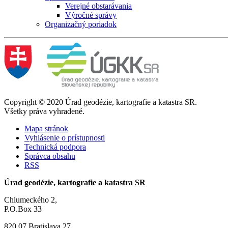
Verejné obstarávania
Výročné správy
Organizačný poriadok
Copyright © 2020 Úrad geodézie, kartografie a katastra SR.
Všetky práva vyhradené.
Mapa stránok
Vyhlásenie o prístupnosti
Technická podpora
Správca obsahu
RSS
Úrad geodézie, kartografie a katastra SR
Chlumeckého 2,
P.O.Box 33
820 07 Bratislava 27