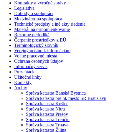
Kontrakty a výročné správy
Legislatíva
Dohody o spolupráci
Medzinárodná spolupráca
Technické predpisy a iné akty riadenia
Materiál na pripomienkovanie
Rezortné periodiká
Čerpanie prostriedkov z EÚ
Terminologický slovník
Verejný prístup k informáciám
Voľné pracovné miesta
Ochrana osobných údajov
Informačný servis
Prezentácie
Užitočné linky
Kontakty
Archív
Správa katastra Banská Bystrica
Správa katastra pre hl. mesto SR Bratislavu
Správa katastra Košice
Správa katastra Nitra
Správa katastra Prešov
Správa katastra Trenčín
Správa katastra Trnava
Správa katastra Žilina