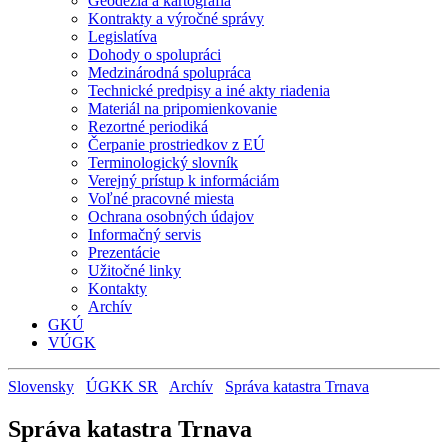
Geodézia a kartografia
Kontrakty a výročné správy
Legislatíva
Dohody o spolupráci
Medzinárodná spolupráca
Technické predpisy a iné akty riadenia
Materiál na pripomienkovanie
Rezortné periodiká
Čerpanie prostriedkov z EÚ
Terminologický slovník
Verejný prístup k informáciám
Voľné pracovné miesta
Ochrana osobných údajov
Informačný servis
Prezentácie
Užitočné linky
Kontakty
Archív
GKÚ
VÚGK
Slovensky
ÚGKK SR
Archív
Správa katastra Trnava
Správa katastra Trnava