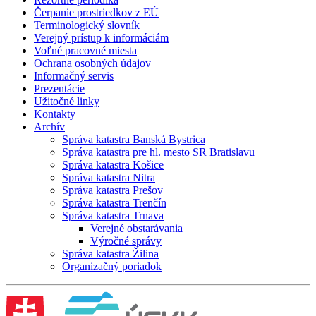
Čerpanie prostriedkov z EÚ
Terminologický slovník
Verejný prístup k informáciám
Voľné pracovné miesta
Ochrana osobných údajov
Informačný servis
Prezentácie
Užitočné linky
Kontakty
Archív
Správa katastra Banská Bystrica
Správa katastra pre hl. mesto SR Bratislavu
Správa katastra Košice
Správa katastra Nitra
Správa katastra Prešov
Správa katastra Trenčín
Správa katastra Trnava
Verejné obstarávania
Výročné správy
Správa katastra Žilina
Organizačný poriadok