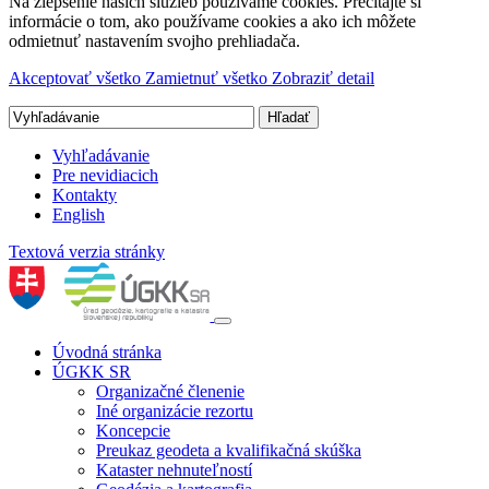
Na zlepšenie našich služieb používame cookies. Prečítajte si
informácie o tom, ako používame cookies a ako ich môžete
odmietnuť nastavením svojho prehliadača.
Akceptovať všetko
Zamietnuť všetko
Zobraziť detail
Vyhľadávanie
Pre nevidiacich
Kontakty
English
Textová verzia stránky
Úvodná stránka
ÚGKK SR
Organizačné členenie
Iné organizácie rezortu
Koncepcie
Preukaz geodeta a kvalifikačná skúška
Kataster nehnuteľností