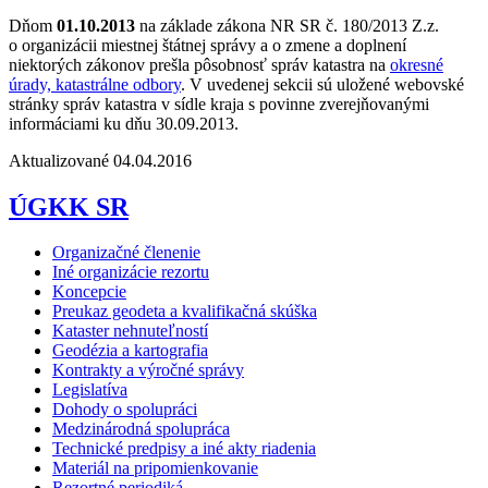
Dňom
01.10.2013
na základe zákona NR SR č. 180/2013 Z.z.
o organizácii miestnej štátnej správy a o zmene a doplnení
niektorých zákonov prešla pôsobnosť správ katastra na
okresné
úrady, katastrálne odbory
. V uvedenej sekcii sú uložené webovské
stránky správ katastra v sídle kraja s povinne zverejňovanými
informáciami ku dňu 30.09.2013.
Aktualizované 04.04.2016
ÚGKK SR
Organizačné členenie
Iné organizácie rezortu
Koncepcie
Preukaz geodeta a kvalifikačná skúška
Kataster nehnuteľností
Geodézia a kartografia
Kontrakty a výročné správy
Legislatíva
Dohody o spolupráci
Medzinárodná spolupráca
Technické predpisy a iné akty riadenia
Materiál na pripomienkovanie
Rezortné periodiká