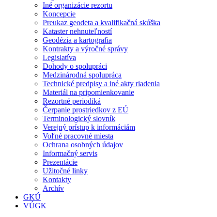
Iné organizácie rezortu
Koncepcie
Preukaz geodeta a kvalifikačná skúška
Kataster nehnuteľností
Geodézia a kartografia
Kontrakty a výročné správy
Legislatíva
Dohody o spolupráci
Medzinárodná spolupráca
Technické predpisy a iné akty riadenia
Materiál na pripomienkovanie
Rezortné periodiká
Čerpanie prostriedkov z EÚ
Terminologický slovník
Verejný prístup k informáciám
Voľné pracovné miesta
Ochrana osobných údajov
Informačný servis
Prezentácie
Užitočné linky
Kontakty
Archív
GKÚ
VÚGK