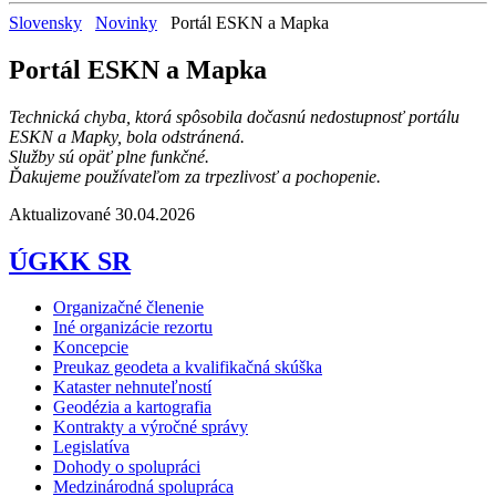
Slovensky
Novinky
Portál ESKN a Mapka
Portál ESKN a Mapka
Technická chyba, ktorá spôsobila dočasnú nedostupnosť portálu
ESKN a Mapky, bola odstránená.
Služby sú opäť plne funkčné.
Ďakujeme používateľom za trpezlivosť a pochopenie.
Aktualizované 30.04.2026
ÚGKK SR
Organizačné členenie
Iné organizácie rezortu
Koncepcie
Preukaz geodeta a kvalifikačná skúška
Kataster nehnuteľností
Geodézia a kartografia
Kontrakty a výročné správy
Legislatíva
Dohody o spolupráci
Medzinárodná spolupráca