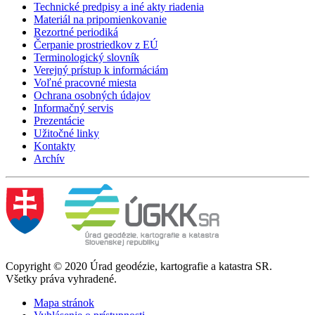
Technické predpisy a iné akty riadenia
Materiál na pripomienkovanie
Rezortné periodiká
Čerpanie prostriedkov z EÚ
Terminologický slovník
Verejný prístup k informáciám
Voľné pracovné miesta
Ochrana osobných údajov
Informačný servis
Prezentácie
Užitočné linky
Kontakty
Archív
Copyright © 2020 Úrad geodézie, kartografie a katastra SR.
Všetky práva vyhradené.
Mapa stránok