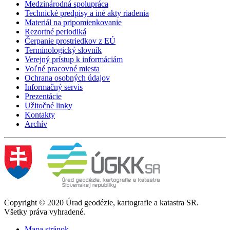
Medzinárodná spolupráca
Technické predpisy a iné akty riadenia
Materiál na pripomienkovanie
Rezortné periodiká
Čerpanie prostriedkov z EÚ
Terminologický slovník
Verejný prístup k informáciám
Voľné pracovné miesta
Ochrana osobných údajov
Informačný servis
Prezentácie
Užitočné linky
Kontakty
Archív
Copyright © 2020 Úrad geodézie, kartografie a katastra SR.
Všetky práva vyhradené.
Mapa stránok