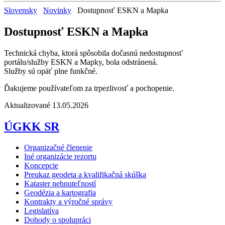
Slovensky
Novinky
Dostupnosť ESKN a Mapka
Dostupnosť ESKN a Mapka
Technická chyba, ktorá spôsobila dočasnú nedostupnosť
portálu/služby ESKN a Mapky, bola odstránená.
Služby sú opäť plne funkčné.
Ďakujeme používateľom za trpezlivosť a pochopenie.
Aktualizované 13.05.2026
ÚGKK SR
Organizačné členenie
Iné organizácie rezortu
Koncepcie
Preukaz geodeta a kvalifikačná skúška
Kataster nehnuteľností
Geodézia a kartografia
Kontrakty a výročné správy
Legislatíva
Dohody o spolupráci