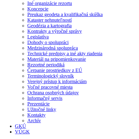
Iné organizácie rezortu
Koncepcie
Preukaz geodeta a kvalifikačná skúška
Kataster nehnuteľností
Geodézia a kartografia
Kontrakty a výročné správy
Legislatíva
Dohody o spolupráci
Medzinárodná spolupráca
Technické predpisy a iné akty riadenia
Materiál na pripomienkovanie
Rezortné periodiká
Čerpanie prostriedkov z EÚ
Terminologický slovník
Verejný prístup k informáciám
Voľné pracovné miesta
Ochrana osobných údajov
Informačný servis
Prezentácie
Užitočné linky
Kontakty
Archív
GKÚ
VÚGK